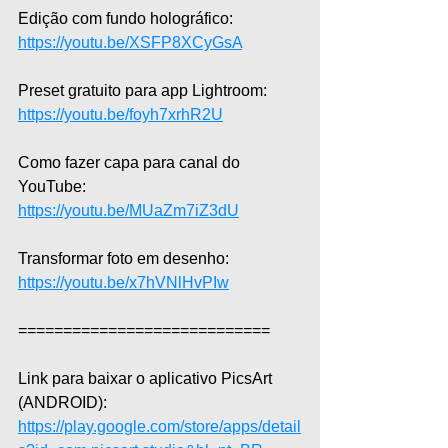
Edição com fundo holográfico: 
https://youtu.be/XSFP8XCyGsA
Preset gratuito para app Lightroom: 
https://youtu.be/foyh7xrhR2U
Como fazer capa para canal do 
YouTube: 
https://youtu.be/MUaZm7iZ3dU
Transformar foto em desenho: 
https://youtu.be/x7hVNlHvPIw
============================  
Link para baixar o aplicativo PicsArt 
(ANDROID): 
https://play.google.com/store/apps/detail