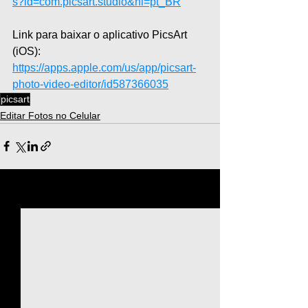
s?id=com.picsart.studio&hl=pt_BR
Link para baixar o aplicativo PicsArt 
(iOS): 
https://apps.apple.com/us/app/picsart-
photo-video-editor/id587366035
picsart
Editar Fotos no Celular
Ver tudo
Posts recentes