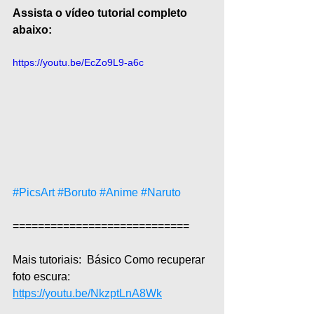
Assista o vídeo tutorial completo 
abaixo:
https://youtu.be/EcZo9L9-a6c
#PicsArt
#Boruto
#Anime
#Naruto
============================  
Mais tutoriais:  Básico Como recuperar 
foto escura: 
https://youtu.be/NkzptLnA8Wk