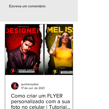
Matchday Poster
Preset para Li
Escreva um comentário
Football Sport Design
mobile & PC - Fi
Mobile Tutorial PicsArt -
RADIANTE For
1518 Flyer de Futebol
DNG Android i
gustavoyabai
17 de out. de 2021
Como criar um FLYER
personalizado com a sua
foto no celular | Tutorial