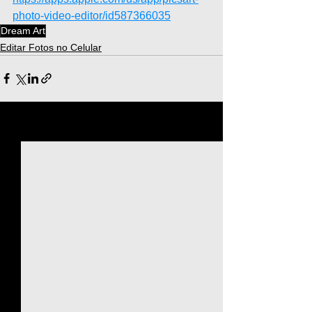
photo-video-editor/id587366035
Dream Art
Editar Fotos no Celular
Ver tudo
Posts recentes