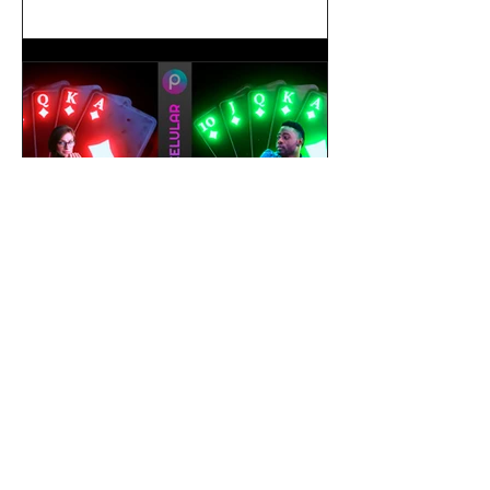
gustavoyabai
1 de out. de 2021
Como editar foto no celular |
Tutorial PicsArt app gratuito
| Efeito Baralho Neon &
Reflexo no chão
Como editar foto no celular | Tutorial