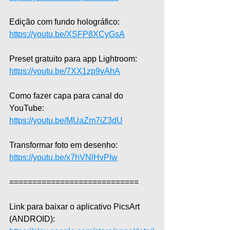
Edição com fundo holográfico: 
https://youtu.be/XSFP8XCyGsA
Preset gratuito para app Lightroom: 
https://youtu.be/7XX1zp9vAhA
Como fazer capa para canal do 
YouTube: 
https://youtu.be/MUaZm7iZ3dU
Transformar foto em desenho: 
https://youtu.be/x7hVNlHvPIw
============================
Link para baixar o aplicativo PicsArt 
(ANDROID): 