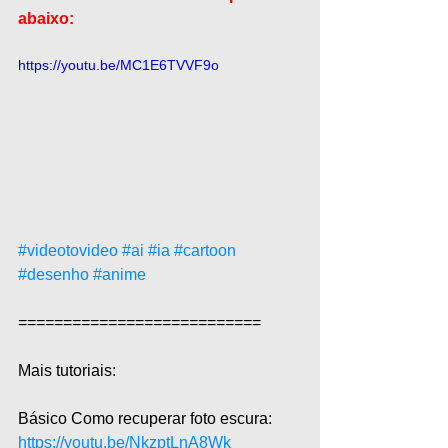
abaixo:
https://youtu.be/MC1E6TVVF9o
#videotovideo
#ai
#ia
#cartoon
#desenho
#anime
===========================  
Mais tutoriais:  
Básico Como recuperar foto escura: 
https://youtu.be/NkzptLnA8Wk