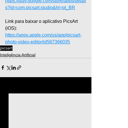
https://play.google.com/store/apps/detail
s?id=com.picsart.studio&hl=pt_BR
Link para baixar o aplicativo PicsArt 
(iOS): 
https://apps.apple.com/us/app/picsart-
photo-video-editor/id587366035
picsart
Inteligência Artificial
Ver tudo
Posts recentes