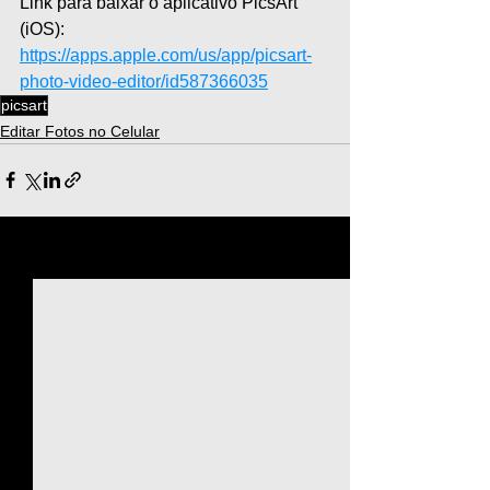
Link para baixar o aplicativo PicsArt 
(iOS): 
https://apps.apple.com/us/app/picsart-
photo-video-editor/id587366035
picsart
Editar Fotos no Celular
Ver tudo
Posts recentes