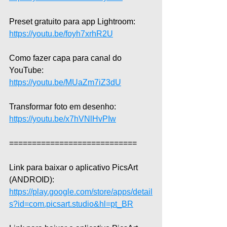
Preset gratuito para app Lightroom: 
https://youtu.be/foyh7xrhR2U
Como fazer capa para canal do 
YouTube: 
https://youtu.be/MUaZm7iZ3dU
Transformar foto em desenho: 
https://youtu.be/x7hVNlHvPIw
============================  
Link para baixar o aplicativo PicsArt 
(ANDROID): 
https://play.google.com/store/apps/detail
s?id=com.picsart.studio&hl=pt_BR