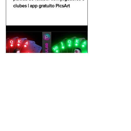
clubes | app gratuito PicsArt
gustavoyabai
1 de out. de 2021
Como editar foto no celular |
Tutorial PicsArt app gratuito