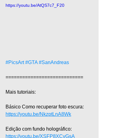
https://youtu.be/AtQS7c7_F20
#PicsArt
#GTA
#SanAndreas
============================  
Mais tutoriais:  
Básico Como recuperar foto escura: 
https://youtu.be/NkzptLnA8Wk
Edição com fundo holográfico: 
https://youtu.be/XSFP8XCyGsA