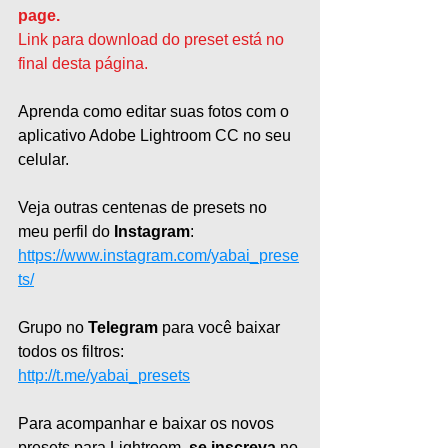
page.
Link para download do preset está no 
final desta página.
Aprenda como editar suas fotos com o 
aplicativo Adobe Lightroom CC no seu 
celular.   
Veja outras centenas de presets no 
meu perfil do 
Instagram
: 
https://www.instagram.com/yabai_prese
ts/
Grupo no 
Telegram 
para você baixar 
todos os filtros:
http://
t.me/yabai_presets
Para acompanhar e baixar os novos 
presets para Lightroom, 
se inscreva
 no 