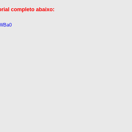
orial completo abaixo:
JIWBa0