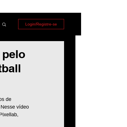
Login/Registre-se
 pelo
ball
os de 
! Nesse vídeo 
Pixellab, 