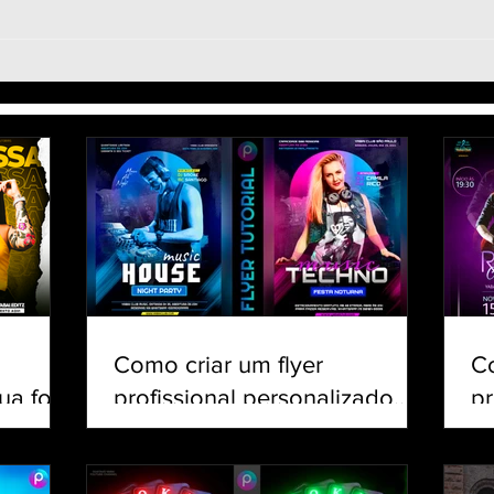
Como fazer Arte de
Dual
Escalação para jogos de
Como
Futebol - Line-up Football
- Do
Soccer Edit | Tutorial
Tutor
PicsArt
Como criar um flyer
C
ua foto
profissional personalizado
pr
csArt
para eventos e shows pelo
Cr
celular | Tutorial PicsArt
Tu