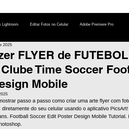
s Lightroom
Editar Fotos no Celular
Adobe Premiere Pro
de 2025
aques PicsArt
Lightroom PC
Marketing Digital
zer FLYER de FUTEBOL
- Clube Time Soccer Foot
atsApp
Windows
Edição de Vídeos no Celular
esign Mobile
 2025
mostrar passo a passo como criar uma arte flyer com fot
; diretamente do seu celular usando o aplicativo PicsArt
ians. Football Soccer Edit Poster Design Mobile Tutorial. 
Photoshop.