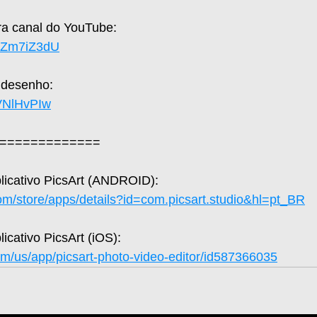
a canal do YouTube: 
UaZm7iZ3dU
 desenho: 
hVNlHvPIw
=============
plicativo PicsArt (ANDROID): 
com/store/apps/details?id=com.picsart.studio&hl=pt_BR
licativo PicsArt (iOS): 
om/us/app/picsart-photo-video-editor/id587366035