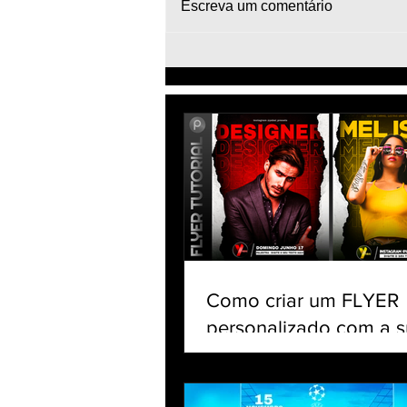
Escreva um comentário
Como Fazer Edit de Futebol
celular - Tutorial PicsArt -
Lente Football Edit Mobile
Camera Lens Art
Como criar um FLYER
personalizado com a s
no celular | Tutorial Pi
app gratuito