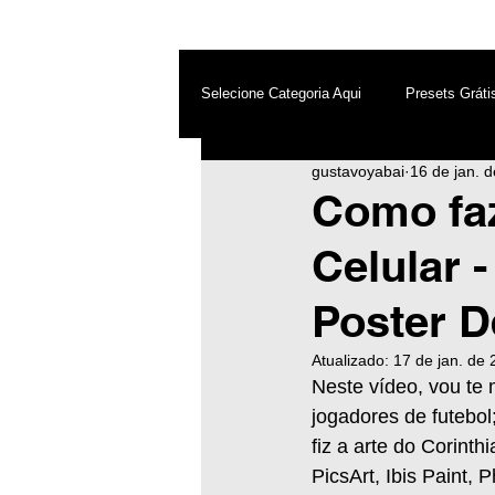
Selecione Categoria Aqui
Presets Gráti
gustavoyabai
16 de jan. 
After Effects
Android
Dest
Como fa
Celular 
Photoshop
Top PicsArt
Wh
Poster D
Inteligência Artificial
Atualizado:
17 de jan. de
Neste vídeo, vou te 
jogadores de futebol
fiz a arte do Corinth
PicsArt, Ibis Paint, 