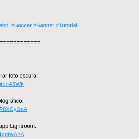
ebol
#Soccer
#Banner
#Tutorial
============  
ar foto escura: 
zptLnA8Wk
ográfico: 
SFP8XCyGsA
 app Lightroom: 
X1zp9vAhA