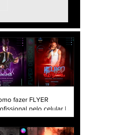
 Photo Editing PicsArt -
 Editar foto no celular
uble Photo Editing
ial in PicsArt
omo fazer FLYER
ofissional pelo celular |
iar banner para Evento |
torial Panfleto PicsArt