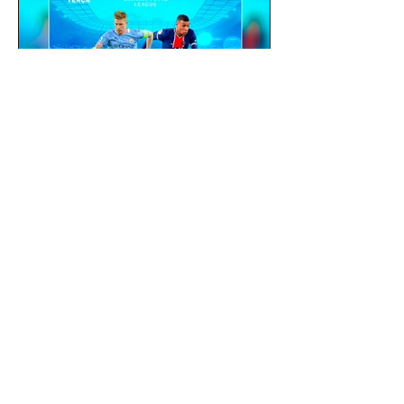
gustavoyabai
3 de out. de 2021
Como fazer um flyer /
banner de uma partida de
futebol com jogadores e
clubes | app gratuito PicsArt
Como fazer um flyer / banner de uma
partida de futebol com jogadores e
clubes | app gratuito PicsArt