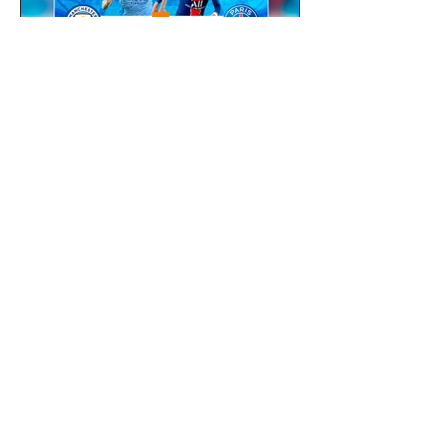
gustavoyabai
3 de out. de 2021
Como fazer um flyer /
banner de uma partida de
futebol com jogadores e
clubes | app gratuito PicsArt
Como fazer um flyer / banner de uma
partida de futebol com jogadores e
clubes | app gratuito PicsArt