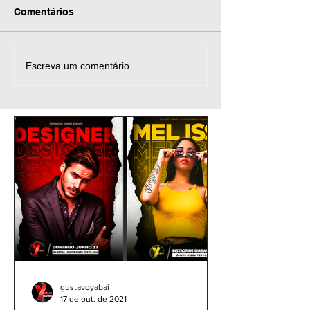
Comentários
Matchday Poster
Preset para Li
Escreva um comentário
Football Sport Design
mobile & PC - Fi
Mobile Tutorial PicsArt -
RADIANTE For
1518 Flyer de Futebol
DNG Android i
gustavoyabai
17 de out. de 2021