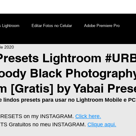
s Lightroom
Editar Fotos no Celular
Adobe Premiere Pro
de 2020
aques PicsArt
Lightroom PC
Marketing Digital
Presets Lightroom #UR
oody Black Photograph
atsApp
Windows
Edição de Vídeos no Celular
m [Gratis] by Yabai Pres
e lindos presets para usar no Lightroom Mobile e PC
PRESETS on my INSTAGRAM. 
Click here.
ETS Gratuitos no meu INSTAGRAM. 
Clique aqui.