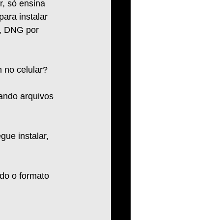
, só ensina 
ara instalar 
m, DNG por 
 no celular?  
sando arquivos 
ue instalar, 
do o formato 