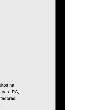
itos na 
o para PC, 
tadores.  