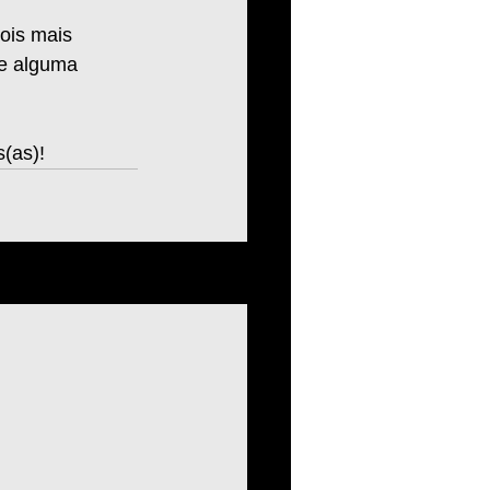
ois mais 
de alguma 
s(as)!
Ver tudo