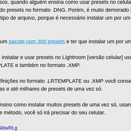
sos, quando alguém ensina como usar presets no celular
ndo presets no formato .DNG. Porém, é muito demorado p
tipo de arquivo, porque é necessário instalar um por u
 um 
pacote com 300 presets
 e ter que instalar um por um
 instalar e usar presets no Lightroom [versão celular] u
LATE e também no formato .XMP.
efinições no formato .LRTEMPLATE ou .XMP você conseg
s e até milhares de presets de uma vez só.  
nsino como instalar muitos presets de uma vez só, usan
étodo, você só irá precisar do seu celular.  
GGblwRLg