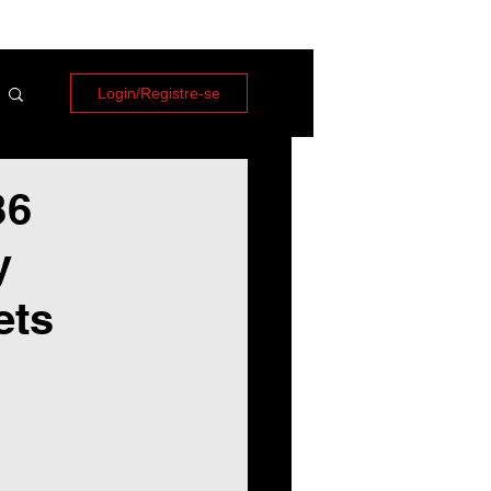
Login/Registre-se
B6
y
ets
 