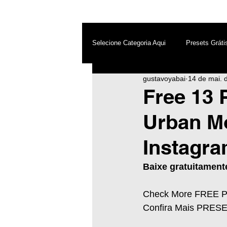
Selecione Categoria Aqui
Presets Gráti
gustavoyabai
14 de mai. 
After Effects
Android
Dest
Free 13 
Urban M
Photoshop
Top PicsArt
Wh
Instagra
Inteligência Artificial
Baixe gratuitament
Check More FREE 
Confira Mais PRES