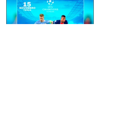
gustavoyabai
3 de out. de 2021
Como fazer um flyer /
banner de uma partida de
futebol com jogadores e
clubes | app gratuito PicsArt
Como fazer um flyer / banner de uma
partida de futebol com jogadores e
clubes | app gratuito PicsArt