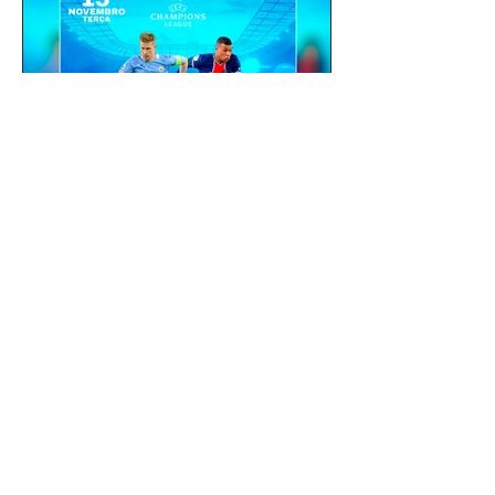
gustavoyabai
3 de out. de 2021
Como fazer um flyer /
banner de uma partida de
futebol com jogadores e
clubes | app gratuito PicsArt
Como fazer um flyer / banner de uma
partida de futebol com jogadores e
clubes | app gratuito PicsArt