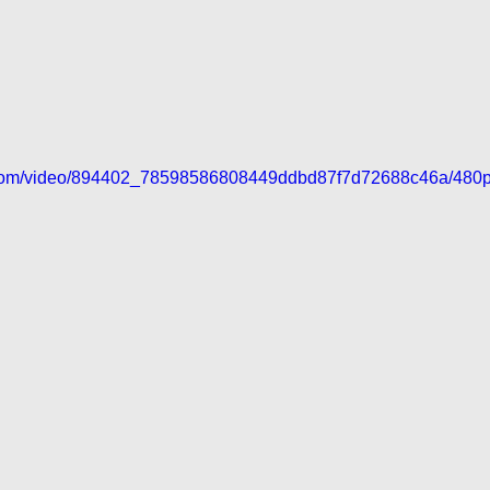
ic.com/video/894402_78598586808449ddbd87f7d72688c46a/480p