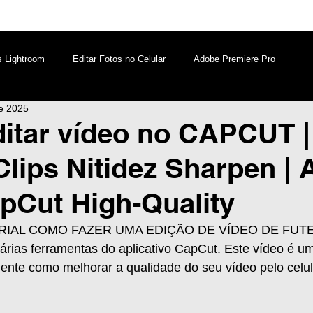
s Lightroom
Editar Fotos no Celular
Adobe Premiere Pro
de 2025
aques PicsArt
Lightroom PC
Marketing Digital
itar vídeo no CAPCUT |
Clips Nitidez Sharpen | 
atsApp
Windows
Edição de Vídeos no Celular
pCut High-Quality
RIAL COMO FAZER UMA EDIÇÃO DE VÍDEO DE FUT
as ferramentas do aplicativo CapCut. Este vídeo é um 
ente como melhorar a qualidade do seu vídeo pelo celul