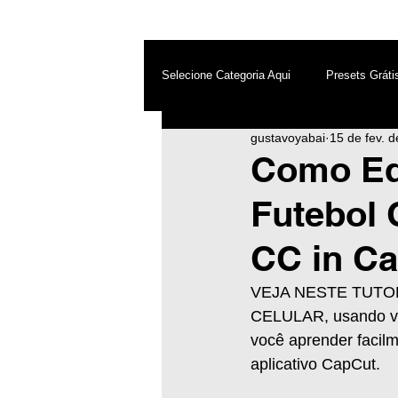
Selecione Categoria Aqui
Presets Gráti
gustavoyabai
15 de fev. 
After Effects
Android
Dest
Como Ed
Futebol 
Photoshop
Top PicsArt
Wh
CC in Ca
Inteligência Artificial
VEJA NESTE TUTO
CELULAR, usando vári
você aprender facilm
aplicativo CapCut.