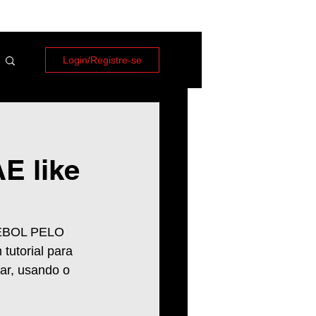
Login/Registre-se
AE like
EBOL PELO 
tutorial para 
ar, usando o 