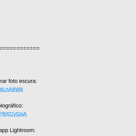
============  
ar foto escura: 
zptLnA8Wk
ográfico: 
SFP8XCyGsA
 app Lightroom: 