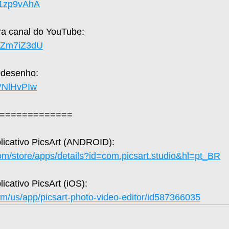
X1zp9vAhA
a canal do YouTube: 
UaZm7iZ3dU
 desenho: 
hVNlHvPIw
=============
plicativo PicsArt (ANDROID): 
com/store/apps/details?id=com.picsart.studio&hl=pt_BR
licativo PicsArt (iOS): 
om/us/app/picsart-photo-video-editor/id587366035