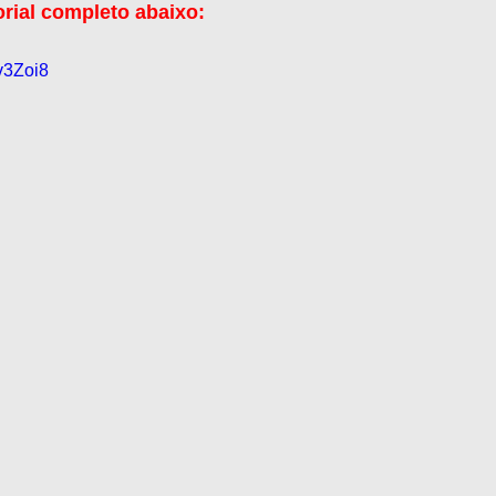
orial completo abaixo:
v3Zoi8