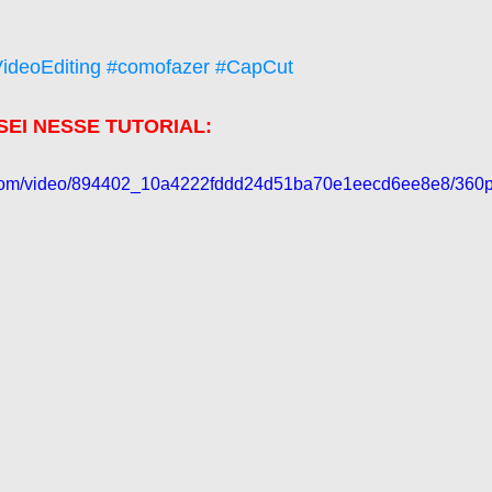
ideoEditing
#comofazer
#CapCut
SEI NESSE TUTORIAL:
ic.com/video/894402_10a4222fddd24d51ba70e1eecd6ee8e8/360p