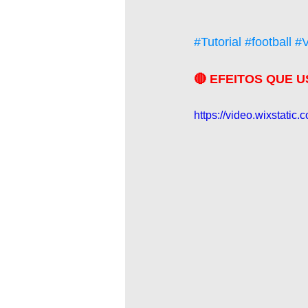
#Tutorial
#football
#V
🔴 EFEITOS QUE U
https://video.wixstat