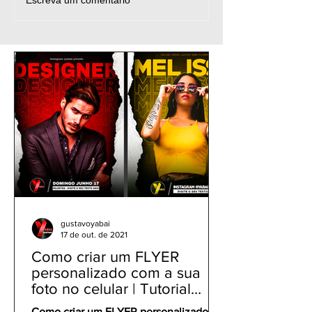
Como fazer flyer pelo
Como fazer FL
Escreva um comentário
celular - Flyer para
Futebol pelo ce
partida de futebol -
gratuito | PicsA
Chamada de jogo - app
Tutorial -Jogad
PicsArt grátis
Ronaldo
gustavoyabai
17 de out. de 2021
Como criar um FLYER
personalizado com a sua
foto no celular | Tutorial
PicsArt app gratuito
Como criar um FLYER personalizado