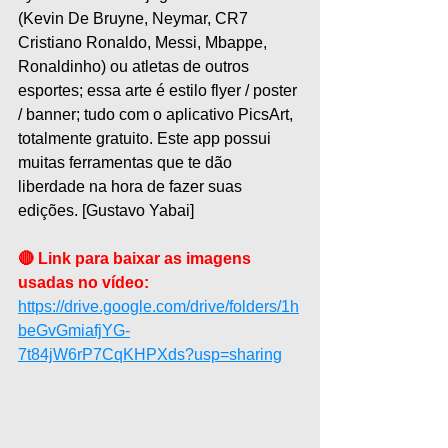
(Kevin De Bruyne, Neymar, CR7 
Cristiano Ronaldo, Messi, Mbappe, 
Ronaldinho) ou atletas de outros 
esportes; essa arte é estilo flyer / poster 
/ banner; tudo com o aplicativo PicsArt, 
totalmente gratuito. Este app possui 
muitas ferramentas que te dão 
liberdade na hora de fazer suas 
edições. [Gustavo Yabai]
🔴 Link para baixar as imagens 
usadas no vídeo:
https://drive.google.com/drive/folders/1h
beGvGmiafjYG-
7t84jW6rP7CqKHPXds?usp=sharing