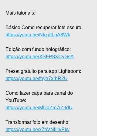
Mais tutoriais:  
Básico Como recuperar foto escura: 
https://youtu.be/NkzptLnA8Wk
Edição com fundo holográfico: 
https://youtu.be/XSFP8XCyGsA
Preset gratuito para app Lightroom: 
https://youtu.be/foyh7xrhR2U
Como fazer capa para canal do 
YouTube: 
https://youtu.be/MUaZm7iZ3dU
Transformar foto em desenho: 
https://youtu.be/x7hVNlHvPIw