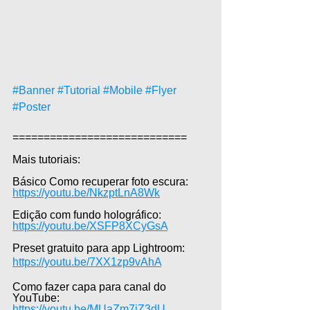
#Banner
#Tutorial
#Mobile
#Flyer
#Poster
============================  
Mais tutoriais:  
Básico Como recuperar foto escura: 
https://youtu.be/NkzptLnA8Wk
Edição com fundo holográfico: 
https://youtu.be/XSFP8XCyGsA
Preset gratuito para app Lightroom: 
https://youtu.be/7XX1zp9vAhA
Como fazer capa para canal do 
YouTube: 
https://youtu.be/MUaZm7iZ3dU