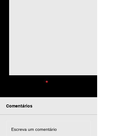
Comentários
Football Edit Animated
FLYER TUTORI
Escreva um comentário