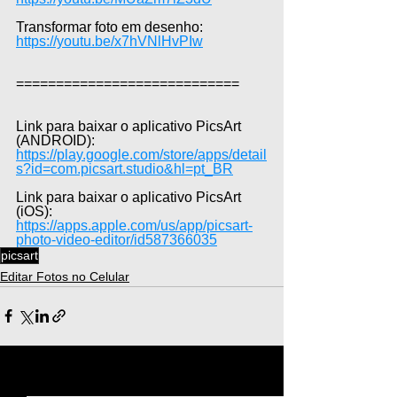
Transformar foto em desenho: 
https://youtu.be/x7hVNlHvPIw
============================
Link para baixar o aplicativo PicsArt 
(ANDROID): 
https://play.google.com/store/apps/detail
s?id=com.picsart.studio&hl=pt_BR
Link para baixar o aplicativo PicsArt 
(iOS): 
https://apps.apple.com/us/app/picsart-
photo-video-editor/id587366035
picsart
Editar Fotos no Celular
Ver tudo
Posts recentes