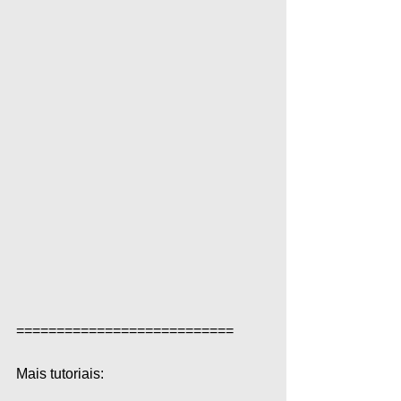
===========================  
Mais tutoriais:  