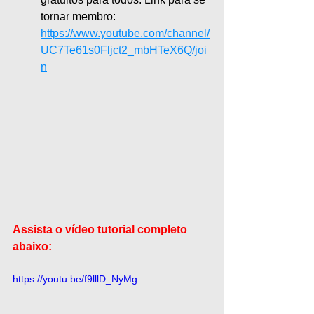
tornar membro:
https://www.youtube.com/channel/
UC7Te61s0Fljct2_mbHTeX6Q/joi
n
Assista o vídeo tutorial completo 
abaixo:
https://youtu.be/f9lllD_NyMg