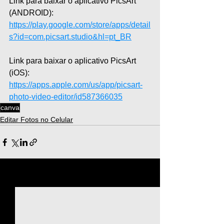
Link para baixar o aplicativo PicsArt 
(ANDROID): 
https://play.google.com/store/apps/detail
s?id=com.picsart.studio&hl=pt_BR
Link para baixar o aplicativo PicsArt 
(iOS): 
https://apps.apple.com/us/app/picsart-
photo-video-editor/id587366035
canva
Editar Fotos no Celular
Ver tudo
Posts recentes