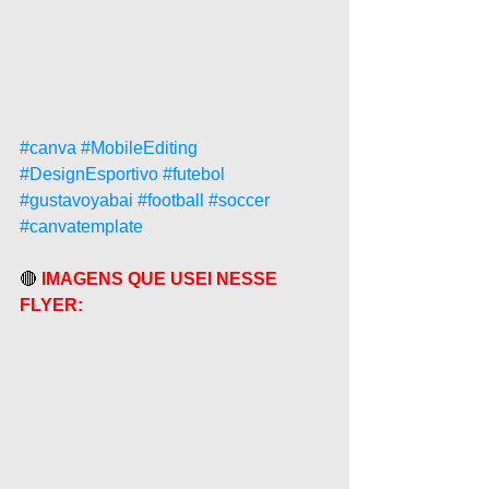
#canva
#MobileEditing
#DesignEsportivo
#futebol
#gustavoyabai
#football
#soccer
#canvatemplate
🔴
 IMAGENS QUE USEI NESSE 
FLYER: