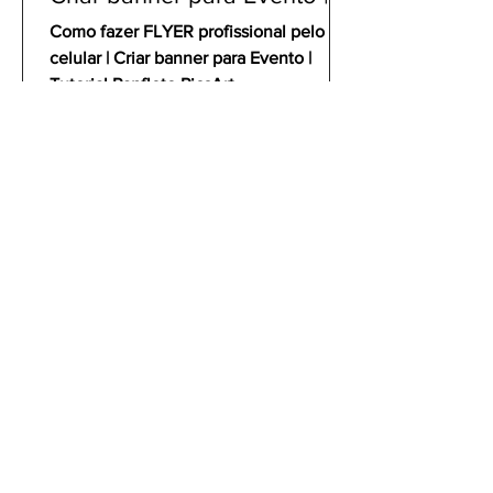
Tutorial Panfleto PicsArt
Como fazer FLYER profissional pelo
celular | Criar banner para Evento |
Tutorial Panfleto PicsArt
gustavoyabai
3 de out. de 2021