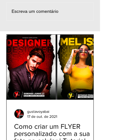
1650 - Como Fazer Flyer
1649 - Como Fa
Escreva um comentário
de Futebol no CANVA
de Futebol no
Grátis | Rápido e Fácil |
Grátis | Rápido 
Football Poster Design
Mobile Edit
gustavoyabai
17 de out. de 2021
Como criar um FLYER
personalizado com a sua