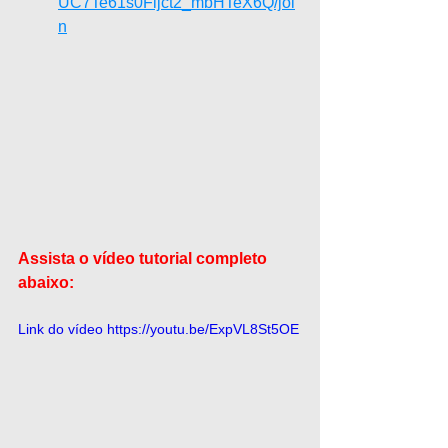
UC7Te61s0Fljct2_mbHTeX6Q/joi
n
Assista o vídeo tutorial completo 
abaixo:
Link do vídeo https://youtu.be/ExpVL8St5OE