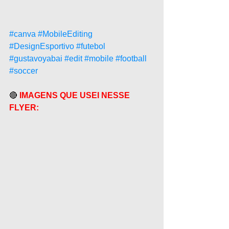
#canva
#MobileEditing
#DesignEsportivo
#futebol
#gustavoyabai
#edit
#mobile
#football
#soccer
🔴
 IMAGENS QUE USEI NESSE 
FLYER: