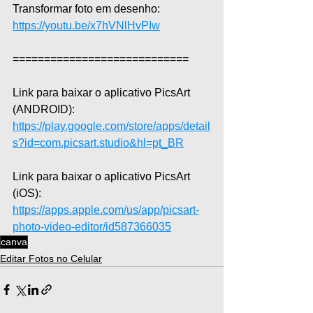
Transformar foto em desenho: 
https://youtu.be/x7hVNlHvPIw
============================
Link para baixar o aplicativo PicsArt 
(ANDROID): 
https://play.google.com/store/apps/detail
s?id=com.picsart.studio&hl=pt_BR
Link para baixar o aplicativo PicsArt 
(iOS): 
https://apps.apple.com/us/app/picsart-
photo-video-editor/id587366035
canva
Editar Fotos no Celular