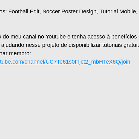
: Football Edit, Soccer Poster Design, Tutorial Mobile, A
 do meu canal no Youtube e tenha acesso à benefícios e
judando nesse projeto de disponibilizar tutoriais gratui
rnar membro:
utube.com/channel/UC7Te61s0Fljct2_mbHTeX6Q/join