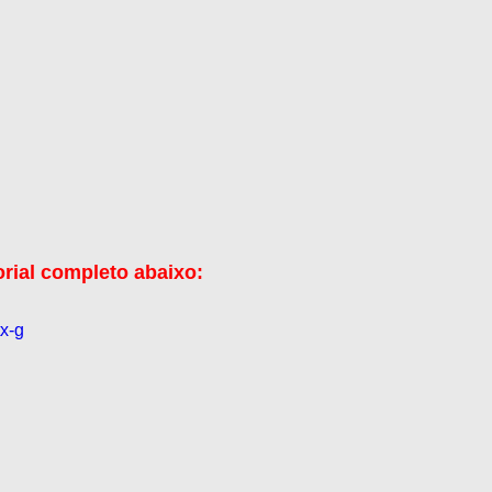
orial completo abaixo:
tx-g