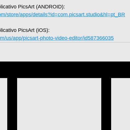
plicativo PicsArt (ANDROID): 
com/store/apps/details?id=com.picsart.studio&hl=pt_BR
licativo PicsArt (iOS): 
om/us/app/picsart-photo-video-editor/id587366035