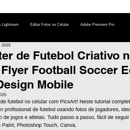
s Lightroom
Editar Fotos no Celular
Adobe Premiere Pro
e 2025
aques PicsArt
Lightroom PC
Marketing Digital
ter de Futebol Criativo 
 Flyer Football Soccer E
atsApp
Windows
Edição de Vídeos no Celular
Design Mobile
2025
 de futebol no celular com PicsArt! Neste tutorial comple
 profissional de futebol usando fotos de jogadores, idea
 de jogos e atletas. Tudo passo a passo, fácil de seguir 
bis Paint, Photoshop Touch, Canva.