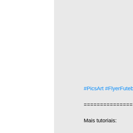
#PicsArt
#FlyerFuteb
===============
Mais tutoriais:  