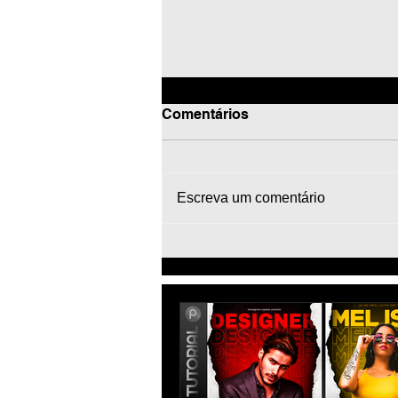
Comentários
Escreva um comentário
1633 - Como Fazer Edit de
Futebol pelo Celular
[PicsArt Tutorial] | Football
Soccer Poster Editing
Mobile