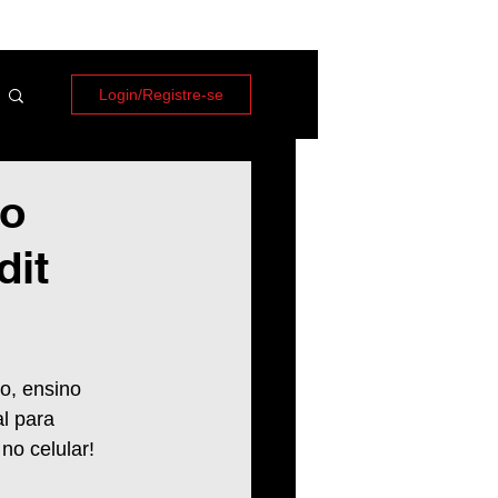
Login/Registre-se
no
dit
to, ensino 
l para 
no celular! 