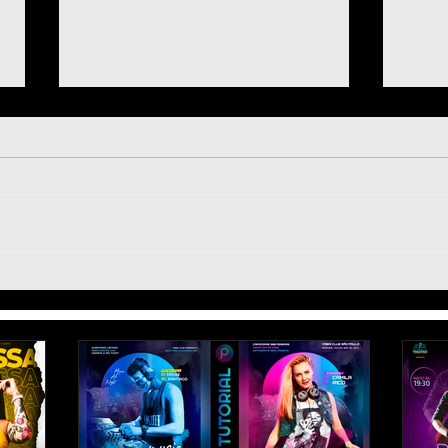
1632 - Como Fazer Flyer de
1631
Futebol no Celular [PicsArt
para
Tutorial] Profissional |
Apen
Campeão Mundial Clubes
Post