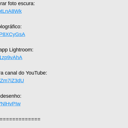
ar foto escura: 
zptLnA8Wk
ográfico: 
SFP8XCyGsA
 app Lightroom: 
X1zp9vAhA
a canal do YouTube: 
UaZm7iZ3dU
 desenho: 
hVNlHvPIw
=============