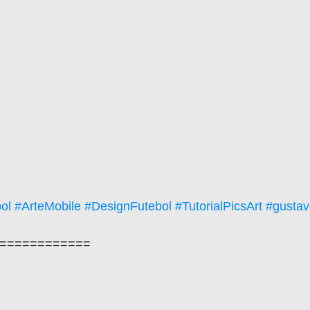
ol
#ArteMobile
#DesignFutebol
#TutorialPicsArt
#gustav
============  