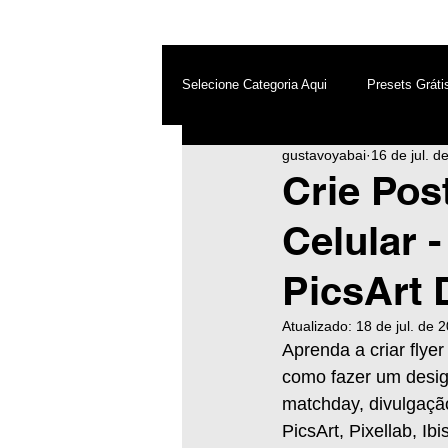
Selecione Categoria Aqui
Presets Gráti
gustavoyabai
16 de jul. d
After Effects
Android
Dest
Crie Pos
Celular -
Photoshop
Top PicsArt
Wh
PicsArt 
Inteligência Artificial
Atualizado:
18 de jul. de 
Aprenda a criar flyer
como fazer um design
matchday, divulgação
PicsArt, Pixellab, I