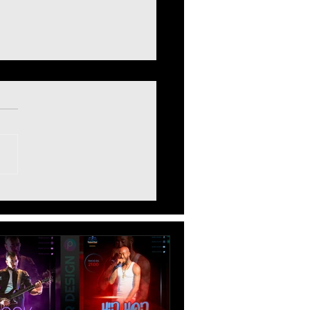
 - Design Matchday
 Futebol Usando
as Escudos | Football
er PicsArt Mobile