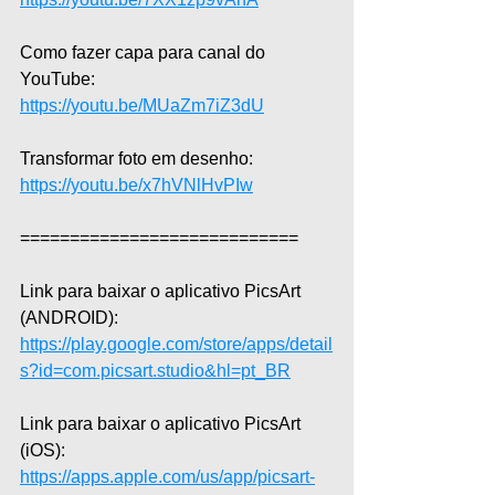
Como fazer capa para canal do 
YouTube: 
https://youtu.be/MUaZm7iZ3dU
Transformar foto em desenho: 
https://youtu.be/x7hVNlHvPIw
============================
Link para baixar o aplicativo PicsArt 
(ANDROID): 
https://play.google.com/store/apps/detail
s?id=com.picsart.studio&hl=pt_BR
Link para baixar o aplicativo PicsArt 
(iOS): 
https://apps.apple.com/us/app/picsart-