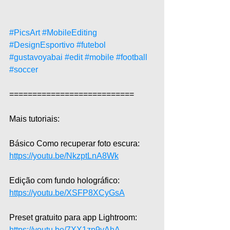
#PicsArt
#MobileEditing
#DesignEsportivo
#futebol
#gustavoyabai
#edit
#mobile
#football
#soccer
===========================  
Mais tutoriais:  
Básico Como recuperar foto escura: 
https://youtu.be/NkzptLnA8Wk
Edição com fundo holográfico: 
https://youtu.be/XSFP8XCyGsA
Preset gratuito para app Lightroom: 
https://youtu.be/7XX1zp9vAhA