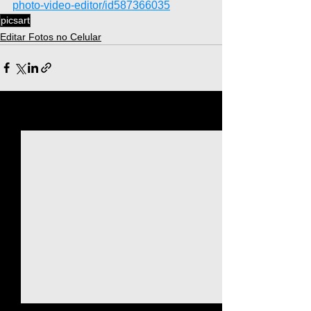
photo-video-editor/id587366035
picsart
Editar Fotos no Celular
Ver tudo
Posts recentes