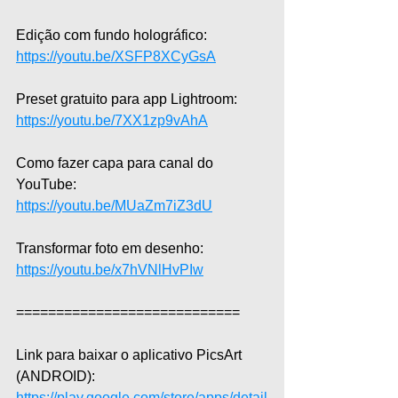
Edição com fundo holográfico: 
https://youtu.be/XSFP8XCyGsA
Preset gratuito para app Lightroom: 
https://youtu.be/7XX1zp9vAhA
Como fazer capa para canal do 
YouTube: 
https://youtu.be/MUaZm7iZ3dU
Transformar foto em desenho: 
https://youtu.be/x7hVNlHvPIw
============================
Link para baixar o aplicativo PicsArt 
(ANDROID): 
https://play.google.com/store/apps/detail