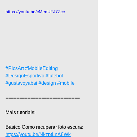
https://youtu.be/cMeoUFJ7Zcc
#PicsArt
#MobileEditing
#DesignEsportivo
#futebol
#gustavoyabai
#design
#mobile
===========================  
Mais tutoriais:  
Básico Como recuperar foto escura: 
https://youtu.be/NkzptLnA8Wk