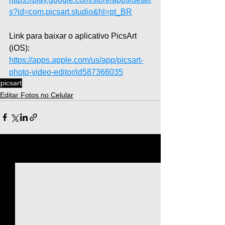
s?id=com.picsart.studio&hl=pt_BR
Link para baixar o aplicativo PicsArt 
(iOS): 
https://apps.apple.com/us/app/picsart-
photo-video-editor/id587366035
picsart
Editar Fotos no Celular
Ver tudo
Posts recentes