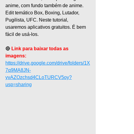
anime, com fundo também de anime. 
Edit temático Box, Boxing, Lutador, 
Pugilista, UFC. Neste tutorial, 
usaremos aplicativos gratuitos. É bem 
fácil de usá-los.
🔴 
Link para baixar todas as 
imagens:
https://drive.google.com/drive/folders/1X
7q9MA8JN-
yvAZOzchsd4CLoTURCV5oy?
usp=sharing