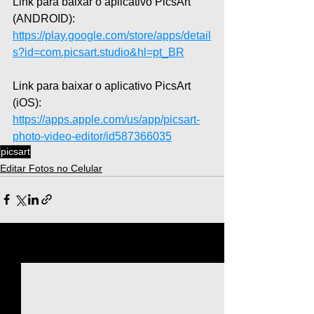
Link para baixar o aplicativo PicsArt 
(ANDROID): 
https://play.google.com/store/apps/detail
s?id=com.picsart.studio&hl=pt_BR
Link para baixar o aplicativo PicsArt 
(iOS): 
https://apps.apple.com/us/app/picsart-
photo-video-editor/id587366035
picsart
Editar Fotos no Celular
Ver tudo
Posts recentes