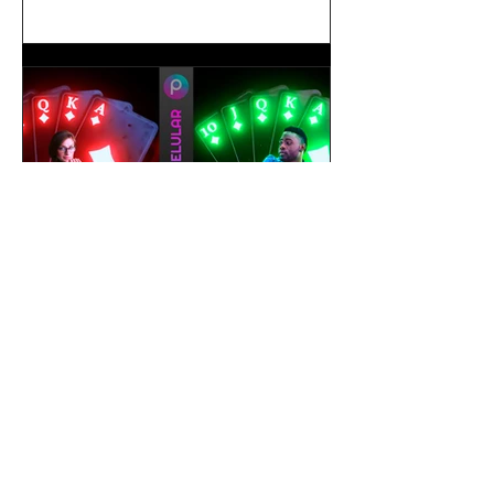
gustavoyabai
1 de out. de 2021
Como editar foto no celular |
Tutorial PicsArt app gratuito
| Efeito Baralho Neon &
Reflexo no chão
Como editar foto no celular | Tutorial