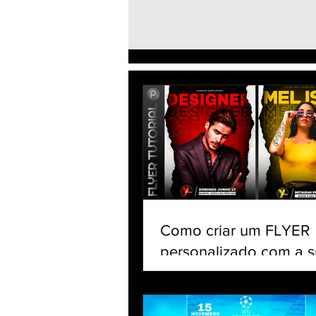
Como editar foto no
SNAPSEED adicionando
imagens | Dicas & Truques |
Google app Editor de foto
Como criar um FLYER
personalizado com a s
no celular | Tutorial Pi
app gratuito