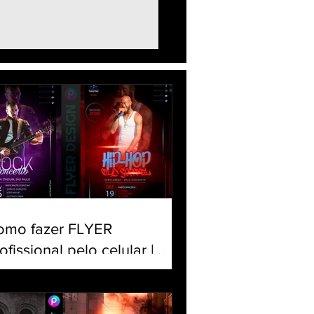
 usar o app PicsArt |
sformar foto em
nho com flores, rosas
ilhos
omo fazer FLYER
ofissional pelo celular |
iar banner para Evento |
torial Panfleto PicsArt