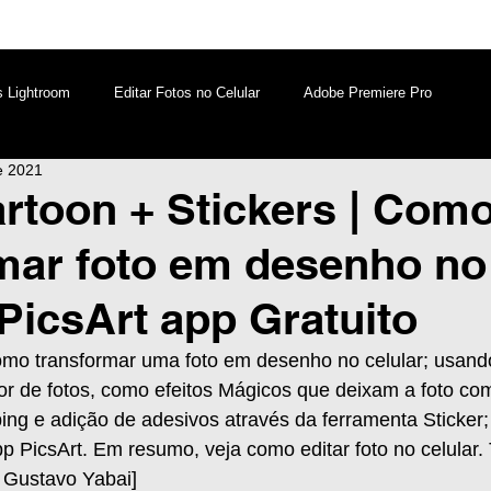
s Lightroom
Editar Fotos no Celular
Adobe Premiere Pro
e 2021
aques PicsArt
Lightroom PC
Marketing Digital
artoon + Stickers | Com
mar foto em desenho no
atsApp
Windows
Edição de Vídeos no Celular
 PicsArt app Gratuito
como transformar uma foto em desenho no celular; usand
or de fotos, como efeitos Mágicos que deixam a foto co
ping e adição de adesivos através da ferramenta Sticker
p PicsArt. Em resumo, veja como editar foto no celular. T
 Gustavo Yabai]  