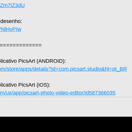
UaZm7iZ3dU
 desenho: 
hVNlHvPIw
=============  
plicativo PicsArt (ANDROID): 
com/store/apps/details?id=com.picsart.studio&hl=pt_BR
licativo PicsArt (iOS): 
om/us/app/picsart-photo-video-editor/id587366035