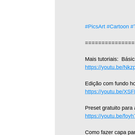
#PicsArt
#Cartoon
#
===============
Mais tutoriais:  Bás
https://youtu.be/Nk
Edição com fundo hol
https://youtu.be/X
Preset gratuito para
https://youtu.be/fo
Como fazer capa par