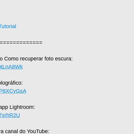
Tutorial
=============  
ico Como recuperar foto escura: 
zptLnA8Wk
ográfico: 
SFP8XCyGsA
 app Lightroom: 
yh7xrhR2U
a canal do YouTube: 