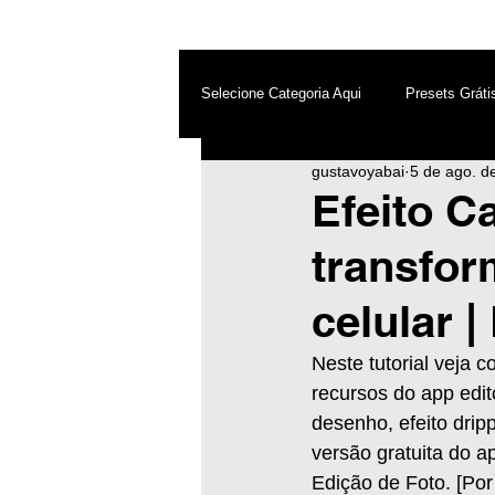
Selecione Categoria Aqui
Presets Gráti
gustavoyabai
5 de ago. d
After Effects
Android
Dest
Efeito C
transfor
Photoshop
Top PicsArt
Wh
celular |
Inteligência Artificial
Neste tutorial veja 
recursos do app edit
desenho, efeito drip
versão gratuita do ap
Edição de Foto. [Por