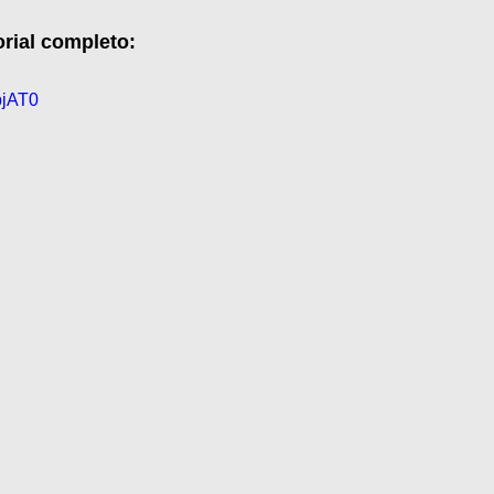
orial completo:
pjAT0