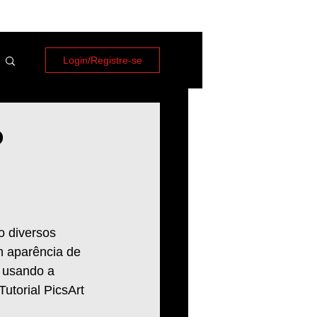
Login/Registre-se
o
o diversos 
m aparência de 
; usando a 
utorial PicsArt 