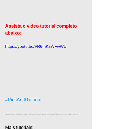
Assista o vídeo tutorial completo 
abaixo:
https://youtu.be/VR6mK2WFwWU
#PicsArt
#Tutorial
============================  
Mais tutoriais:  