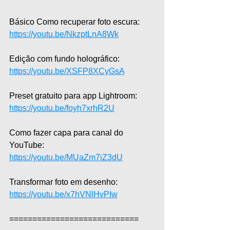
Básico Como recuperar foto escura: 
https://youtu.be/NkzptLnA8Wk
Edição com fundo holográfico: 
https://youtu.be/XSFP8XCyGsA
Preset gratuito para app Lightroom: 
https://youtu.be/foyh7xrhR2U
Como fazer capa para canal do 
YouTube: 
https://youtu.be/MUaZm7iZ3dU
Transformar foto em desenho: 
https://youtu.be/x7hVNlHvPIw
============================  