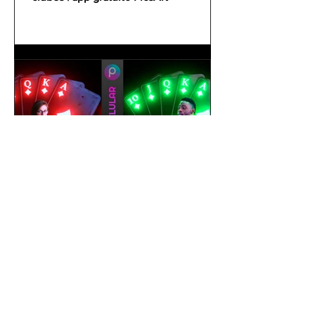
gustavoyabai
1 de out. de 2021
Como editar foto no celular |
Tutorial PicsArt app gratuito
| Efeito Baralho Neon &
Reflexo no chão