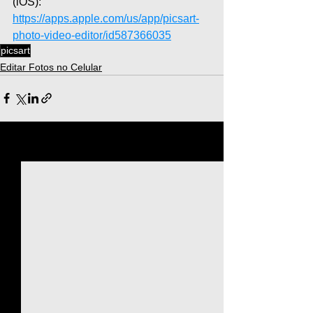
(iOS): 
https://apps.apple.com/us/app/picsart-
photo-video-editor/id587366035
picsart
Editar Fotos no Celular
Ver tudo
Posts recentes