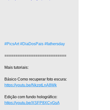
#PicsArt
#DiaDosPais
#fathersday
============================  
Mais tutoriais:  
Básico Como recuperar foto escura: 
https://youtu.be/NkzptLnA8Wk
Edição com fundo holográfico: 
https://youtu.be/XSFP8XCyGsA