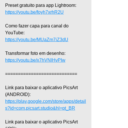
Preset gratuito para app Lightroom: 
https://youtu.be/foyh7xrhR2U
Como fazer capa para canal do 
YouTube: 
https://youtu.be/MUaZm7iZ3dU
Transformar foto em desenho: 
https://youtu.be/x7hVNlHvPIw
============================  
Link para baixar o aplicativo PicsArt 
(ANDROID): 
https://play.google.com/store/apps/detail
s?id=com.picsart.studio&hl=pt_BR
Link para baixar o aplicativo PicsArt 