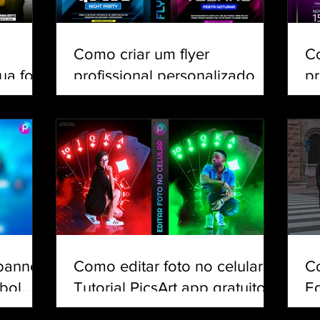
Como criar um flyer
C
ua foto
profissional personalizado
pr
csArt
para eventos e shows pelo
Cr
celular | Tutorial PicsArt
Tu
 banner
Como editar foto no celular |
Co
bol
Tutorial PicsArt app gratuito |
Ed
s | app
Efeito Baralho Neon &
p