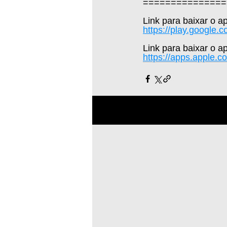
===============
Link para baixar o a
https://play.google.
Link para baixar o ap
https://apps.apple.c
Posts recentes