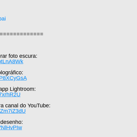
bai
=============  
ar foto escura: 
zptLnA8Wk
ográfico: 
SFP8XCyGsA
 app Lightroom: 
yh7xrhR2U
a canal do YouTube: 
UaZm7iZ3dU
 desenho: 
hVNlHvPIw