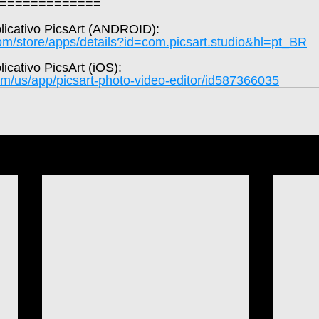
=============  
plicativo PicsArt (ANDROID): 
com/store/apps/details?id=com.picsart.studio&hl=pt_BR
licativo PicsArt (iOS): 
om/us/app/picsart-photo-video-editor/id587366035