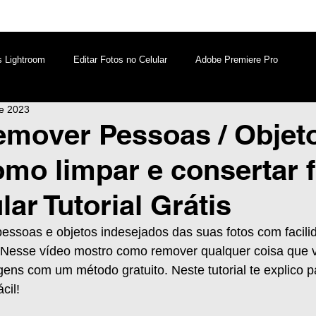
s Lightroom
Editar Fotos no Celular
Adobe Premiere Pro
de 2023
aques PicsArt
Lightroom PC
Marketing Digital
mover Pessoas / Objet
omo limpar e consertar 
atsApp
Windows
Edição de Vídeos no Celular
lar Tutorial Grátis
essoas e objetos indesejados das suas fotos com facili
ial. Nesse vídeo mostro como remover qualquer coisa que 
ens com um método gratuito. Neste tutorial te explico 
cil!