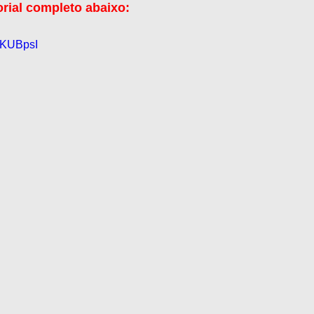
orial completo abaixo:
gKUBpsI