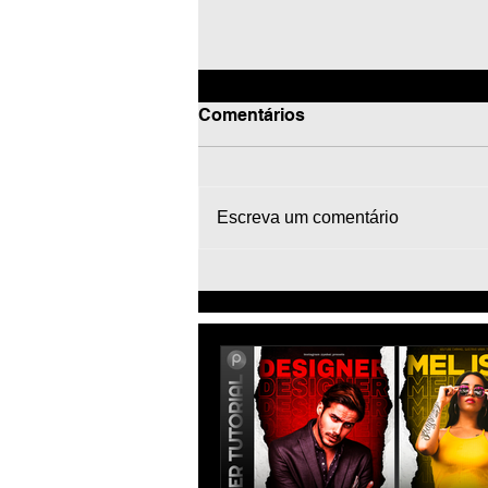
Comentários
Escreva um comentário
Football Edit Poster Tutorial
PicsArt - Como Fazer Arte
de Jogador de Futebol Flyer
Banner