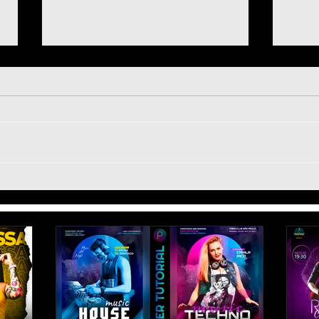
Tutorial CapCut 4K CC LIKE
Footb
AE | Como Editar Vídeo
Pics
pelo Celular - Football Edits
de J
Post