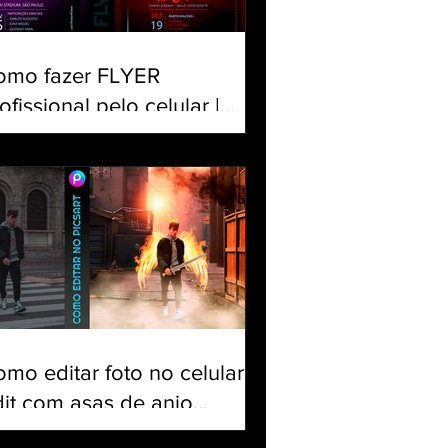
omo fazer FLYER
ofissional pelo celular |
iar banner para Evento |
torial Panfleto PicsArt
mo editar foto no celular |
it com asas de anjo
egando fogo, fumaça,