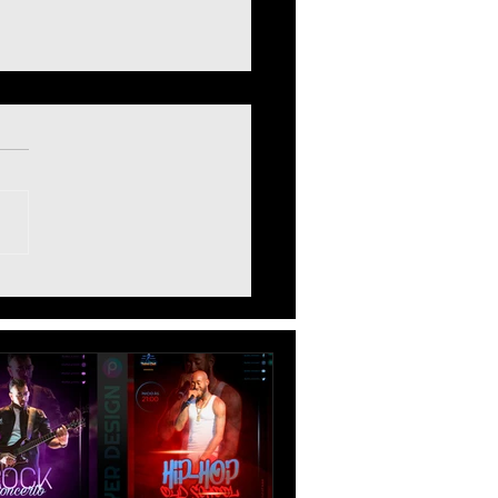
all Edit Flyer Tutorial
Art - Como Fazer Arte
ogador de Futebol Flyer
er Texto Neon