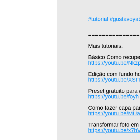
#tutorial
#gustavoya
===============
Mais tutoriais:  
Básico Como recuper
https://youtu.be/Nk
Edição com fundo hol
https://youtu.be/X
Preset gratuito para
https://youtu.be/fo
Como fazer capa par
https://youtu.be/M
Transformar foto em
https://youtu.be/x7