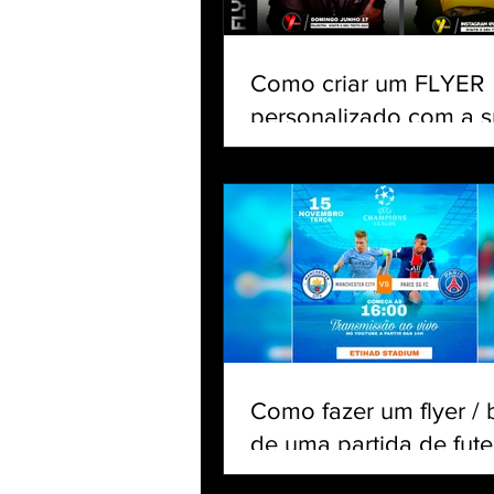
Como criar um FLYER
personalizado com a s
no celular | Tutorial Pi
app gratuito
Como fazer um flyer /
de uma partida de fute
com jogadores e clube