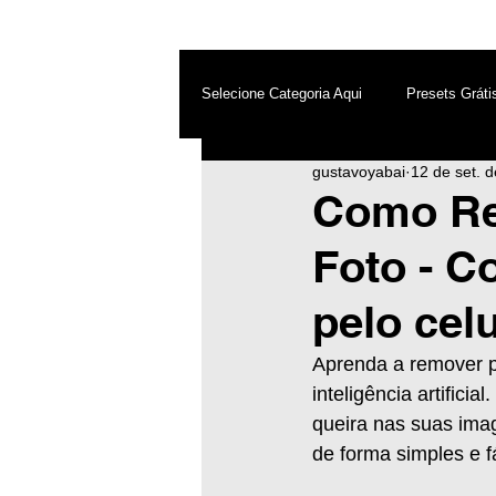
Selecione Categoria Aqui
Presets Gráti
gustavoyabai
12 de set. 
After Effects
Android
Dest
Como Re
Foto - C
Photoshop
Top PicsArt
Wh
pelo celu
Inteligência Artificial
Aprenda a remover p
inteligência artific
queira nas suas imag
de forma simples e fá