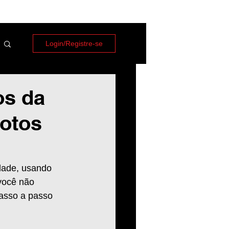
Login/Registre-se
os da
fotos
dade, usando 
você não 
passo a passo 