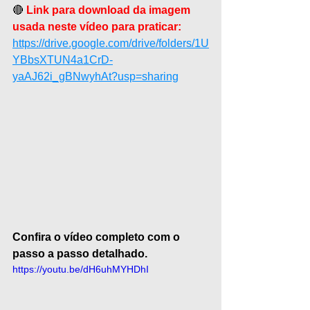
🔴 
Link para download da imagem 
usada neste vídeo para praticar: 
https://drive.google.com/drive/folders/1U
YBbsXTUN4a1CrD-
yaAJ62i_gBNwyhAt?usp=sharing
Confira o vídeo completo com o 
passo a passo detalhado. 
https://youtu.be/dH6uhMYHDhI