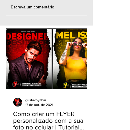
Tutorial PicsArt: Como
Como Fazer Te
Escreva um comentário
colocar uma imagem
| Como criar let
sobre outra | Mesclando
Neon | Editar f
Fotos
celular com Pi
gustavoyabai
17 de out. de 2021
Como criar um FLYER
personalizado com a sua
foto no celular | Tutorial