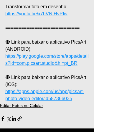
Transformar foto em desenho: 
https://youtu.be/x7hVNlHvPIw
============================  
🔴 Link para baixar o aplicativo PicsArt 
(ANDROID): 
https://play.google.com/store/apps/detail
s?id=com.picsart.studio&hl=pt_BR
🔴 Link para baixar o aplicativo PicsArt 
(iOS): 
https://apps.apple.com/us/app/picsart-
photo-video-editor/id587366035
Editar Fotos no Celular