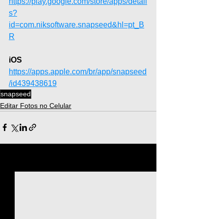
https://play.google.com/store/apps/detail
s?
id=com.niksoftware.snapseed&hl=pt_B
R
iOS
https://apps.apple.com/br/app/snapseed
/id439438619
snapseed
Editar Fotos no Celular
Ver tudo
Posts recentes