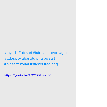
#myedit
#picsart
#tutorial
#neon
#glitch
#adesivoyabai
#tutorialpicsart
#picsarttutorial
#sticker
#editing
https://youtu.be/1Q2SGHwsUl0