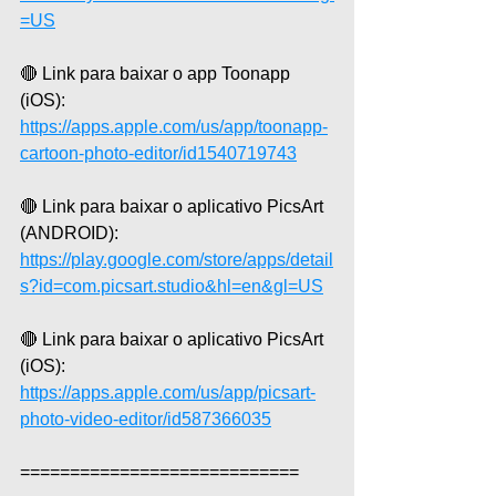
=US
🔴 Link para baixar o app Toonapp 
(iOS): 
https://apps.apple.com/us/app/toonapp-
cartoon-photo-editor/id1540719743
🔴 Link para baixar o aplicativo PicsArt 
(ANDROID): 
https://play.google.com/store/apps/detail
s?id=com.picsart.studio&hl=en&gl=US
🔴 Link para baixar o aplicativo PicsArt 
(iOS): 
https://apps.apple.com/us/app/picsart-
photo-video-editor/id587366035
============================  