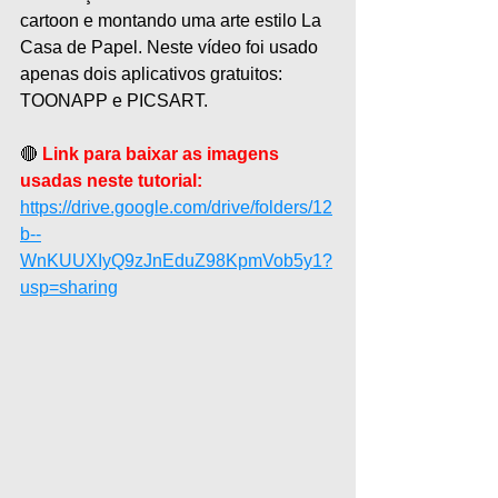
cartoon e montando uma arte estilo La 
Casa de Papel. Neste vídeo foi usado 
apenas dois aplicativos gratuitos: 
TOONAPP e PICSART.  
🔴 
Link para baixar as imagens 
usadas neste tutorial: 
https://drive.google.com/drive/folders/12
b--
WnKUUXIyQ9zJnEduZ98KpmVob5y1?
usp=sharing