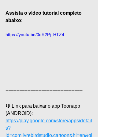
Assista o vídeo tutorial completo 
abaixo:
https://youtu.be/0dR2Pj_HTZ4
============================
🔴 Link para baixar o app Toonapp 
(ANDROID): 
https://play.google.com/store/apps/detail
s?
id=com.lyrebirdstudio.cartoon&hl=en&gl