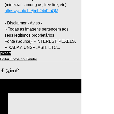
(minecraft, among us, free fire, etc): 
https://youtu.be/jmL24xFlbQM
• Disclaimer • Aviso • 
~ Todas as imagens pertencem aos 
seus legítimos proprietários 
Fonte (Source): PINTEREST, PEXELS, 
PIXABAY, UNSPLASH, ETC...
picsart
Editar Fotos no Celular
Ver tudo
Posts recentes