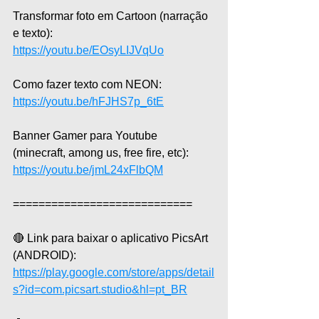
Transformar foto em Cartoon (narração 
e texto):  
https://youtu.be/EOsyLIJVqUo
Como fazer texto com NEON: 
https://youtu.be/hFJHS7p_6tE
Banner Gamer para Youtube 
(minecraft, among us, free fire, etc): 
https://youtu.be/jmL24xFlbQM
============================  
🔴 Link para baixar o aplicativo PicsArt 
(ANDROID):
https://play.google.com/store/apps/detail
s?id=com.picsart.studio&hl=pt_BR