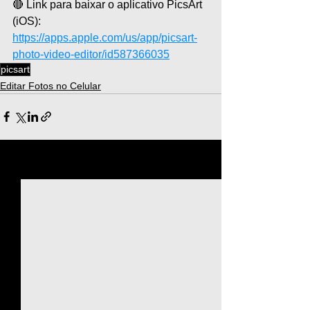
🔴 Link para baixar o aplicativo PicsArt 
(iOS): 
https://apps.apple.com/us/app/picsart-
photo-video-editor/id587366035
picsart
Editar Fotos no Celular
Ver tudo
Posts recentes