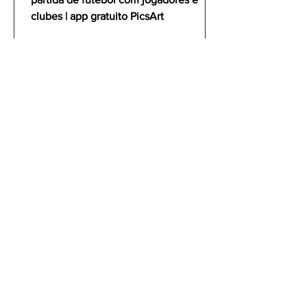
clubes | app gratuito PicsArt
gustavoyabai
1 de out. de 2021
Como editar foto no celular |
Tutorial PicsArt app gratuito