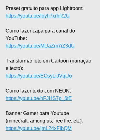
Preset gratuito para app Lightroom:  
https://youtu.be/foyh7xrhR2U
Como fazer capa para canal do 
YouTube:  
https://youtu.be/MUaZm7iZ3dU
Transformar foto em Cartoon (narração 
e texto):  
https://youtu.be/EOsyLIJVqUo
Como fazer texto com NEON: 
https://youtu.be/hFJHS7p_6tE
Banner Gamer para Youtube 
(minecraft, among us, free fire, etc): 
https://youtu.be/jmL24xFlbQM