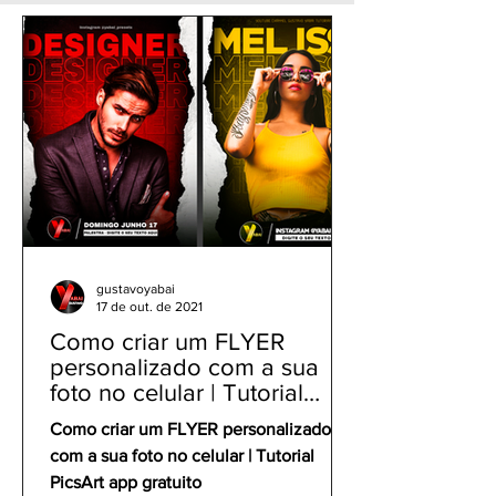
foto no celular com o
Como editar fo
app PicsArt
grátis
gustavoyabai
17 de out. de 2021
Como criar um FLYER
personalizado com a sua
foto no celular | Tutorial
PicsArt app gratuito
Como criar um FLYER personalizado
com a sua foto no celular | Tutorial
PicsArt app gratuito