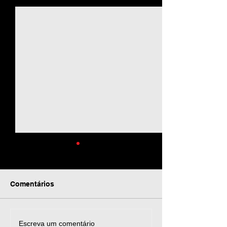
Comentários
Como colocar SENHA
Como colocar b
Escreva um comentário