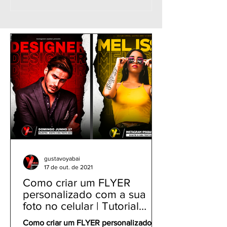
para bloquear
por IMPRESSÃ
aplicativos - Tik Tok,
DIGITAL no W
WhatsApp, Facebook,
| Como protege
Instagram, Zoom app,
senha seus apli
etc
gustavoyabai
17 de out. de 2021
Como criar um FLYER
personalizado com a sua
foto no celular | Tutorial
PicsArt app gratuito
Como criar um FLYER personalizado