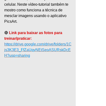
celular. Neste vídeo-tutorial também te 
mostro como funciona a técnica de 
mesclar imagens usando o aplicativo 
PicsArt.  
🔴 
Link para baixar as fotos para 
treinar/praticar: 
https://drive.google.com/drive/folders/1C
js3K3E3_FfZaUqvNEtSeoASURskDcE
H?usp=sharing