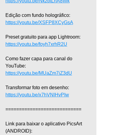
https://youtu.be/NkzptLnA8Wk
Edição com fundo holográfico: 
https://youtu.be/XSFP8XCyGsA
Preset gratuito para app Lightroom: 
https://youtu.be/foyh7xrhR2U
Como fazer capa para canal do 
YouTube: 
https://youtu.be/MUaZm7iZ3dU
Transformar foto em desenho: 
https://youtu.be/x7hVNlHvPIw
============================  
Link para baixar o aplicativo PicsArt 
(ANDROID): 