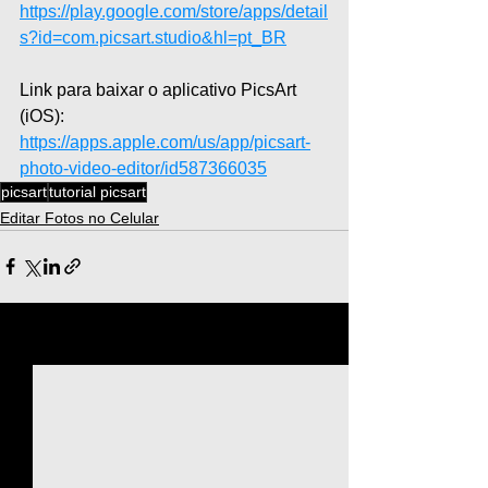
https://play.google.com/store/apps/detail
s?id=com.picsart.studio&hl=pt_BR
Link para baixar o aplicativo PicsArt 
(iOS): 
https://apps.apple.com/us/app/picsart-
photo-video-editor/id587366035
picsart
tutorial picsart
Editar Fotos no Celular
Ver tudo
Posts recentes