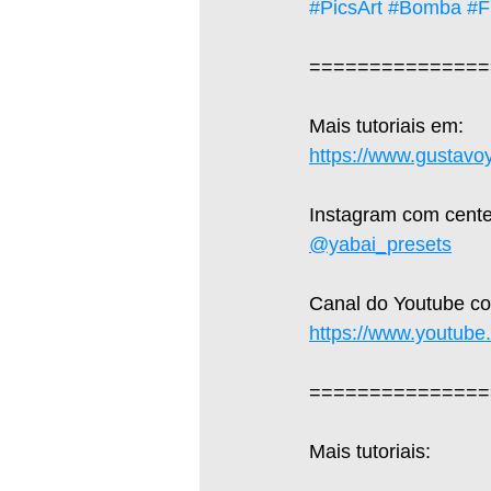
#PicsArt
#Bomba
#F
===============
Mais tutoriais em: 
https://www.gustavo
Instagram com cente
@yabai_presets
Canal do Youtube com
https://www.youtub
===============
Mais tutoriais:  