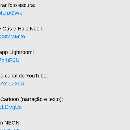
r foto escura:  
zptLnA8Wk
 Gás e Halo Neon:  
sNiC3mMM2o
 app Lightroom:  
yh7xrhR2U
a canal do YouTube:  
UaZm7iZ3dU
Cartoon (narração e texto):  
syLIJVqUo
om NEON: 