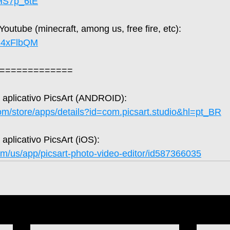
JHS7p_6tE
utube (minecraft, among us, free fire, etc): 
L24xFlbQM
=============  
o aplicativo PicsArt (ANDROID):
com/store/apps/details?id=com.picsart.studio&hl=pt_BR
 aplicativo PicsArt (iOS): 
om/us/app/picsart-photo-video-editor/id587366035