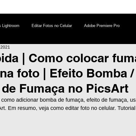
s Lightroom
Editar Fotos no Celular
Adobe Premiere Pro
e 2021
aques PicsArt
Lightroom PC
Marketing Digital
ida | Como colocar fum
na foto | Efeito Bomba /
atsApp
Windows
Edição de Vídeos no Celular
 de Fumaça no PicsArt
ra como adicionar bomba de fumaça, efeito de fumaça, u
rt. Em resumo, veja como editar foto no celular. Tutorial