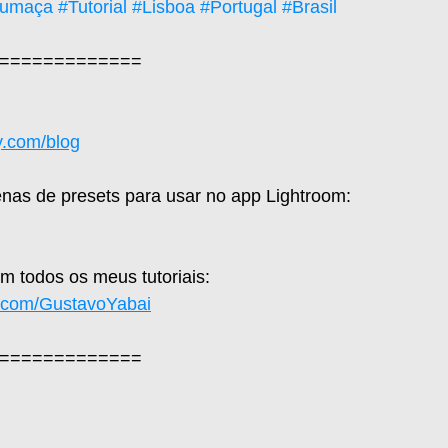
umaça
#Tutorial
#Lisboa
#Portugal
#Brasil
=============  
y.com/blog
nas de presets para usar no app Lightroom: 
 todos os meus tutoriais: 
e.com/GustavoYabai
=============  