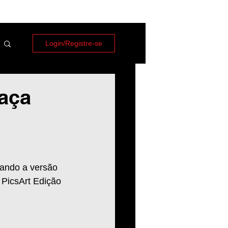
Login/Registre-se
aça
sando a versão 
 PicsArt Edição 