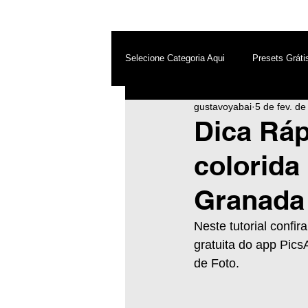
Selecione Categoria Aqui
Presets Gráti
gustavoyabai
5 de fev. d
After Effects
Android
Dest
Dica Ráp
colorida 
Photoshop
Top PicsArt
Wh
Granada
Inteligência Artificial
Neste tutorial confi
gratuita do app PicsA
de Foto.  