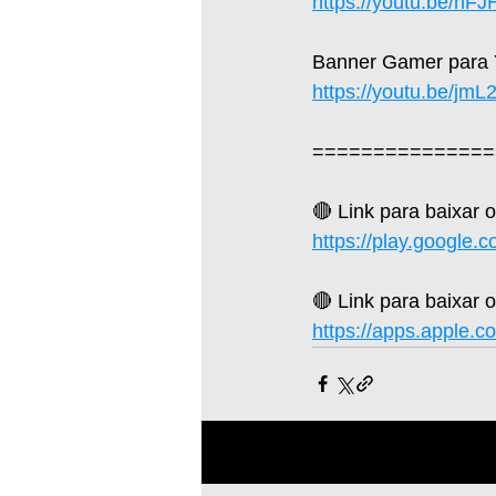
https://youtu.be/hF
Banner Gamer para Yo
https://youtu.be/jm
===============
🔴 Link para baixar 
https://play.google.
🔴 Link para baixar o
https://apps.apple.c
Posts recentes