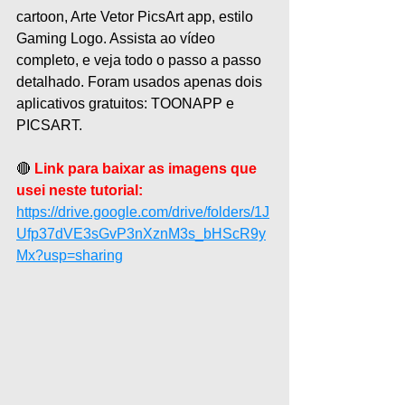
cartoon, Arte Vetor PicsArt app, estilo 
Gaming Logo. Assista ao vídeo 
completo, e veja todo o passo a passo 
detalhado. Foram usados apenas dois 
aplicativos gratuitos: TOONAPP e 
PICSART.
🔴 
Link para baixar as imagens que 
usei neste tutorial:
https://drive.google.com/drive/folders/1J
Ufp37dVE3sGvP3nXznM3s_bHScR9y
Mx?usp=sharing