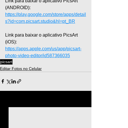
Link para baixar o aplicativo PicsArt 
(ANDROID): 
https://play.google.com/store/apps/detail
s?id=com.picsart.studio&hl=pt_BR
Link para baixar o aplicativo PicsArt 
(iOS): 
https://apps.apple.com/us/app/picsart-
photo-video-editor/id587366035
picsart
Editar Fotos no Celular
Ver tudo
Posts recentes