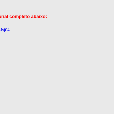
orial completo abaixo:
KJsj04