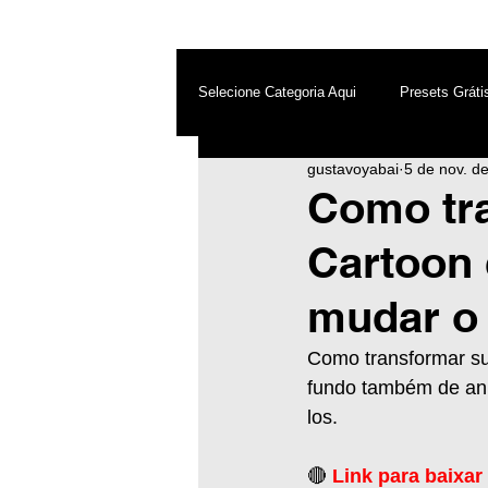
Selecione Categoria Aqui
Presets Gráti
gustavoyabai
5 de nov. d
After Effects
Android
Dest
Como tr
Cartoon
Photoshop
Top PicsArt
Wh
mudar o 
Inteligência Artificial
Como transformar su
fundo também de anim
los.
🔴 
Link para baixar