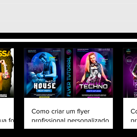
Tutorial Remover o Fundo
Tuto
da Foto - Transparente -
Foot
Como trocar o fundo da
faze
foto no celular app PicsArt
celu
Como criar um flyer
C
ua foto
profissional personalizado
pr
csArt
para eventos e shows pelo
Cr