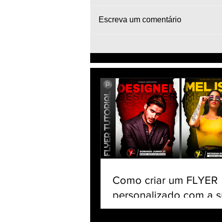
Escreva um comentário
Efeito DUAL FOTO neon -
Como editar foto no celular
app PicsArt - Juntar várias
imagens
Como criar um FLYER
personalizado com a s
no celular | Tutorial Pi