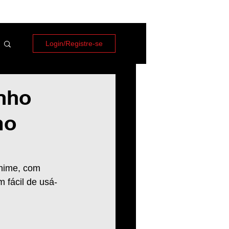
Login/Registre-se
nho
mo
nime, com 
 fácil de usá-