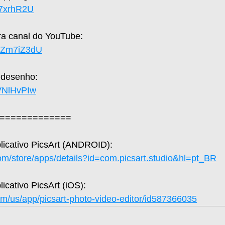
yh7xrhR2U
a canal do YouTube: 
UaZm7iZ3dU
 desenho: 
hVNlHvPIw
=============  
plicativo PicsArt (ANDROID): 
com/store/apps/details?id=com.picsart.studio&hl=pt_BR
licativo PicsArt (iOS): 
om/us/app/picsart-photo-video-editor/id587366035