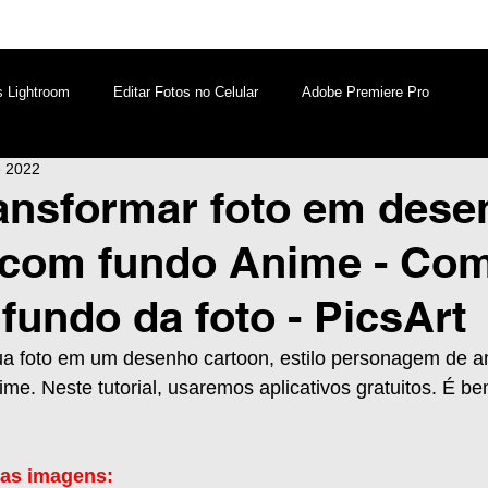
s Lightroom
Editar Fotos no Celular
Adobe Premiere Pro
e 2022
aques PicsArt
Lightroom PC
Marketing Digital
ansformar foto em dese
 com fundo Anime - Co
atsApp
Windows
Edição de Vídeos no Celular
fundo da foto - PicsArt
a foto em um desenho cartoon, estilo personagem de a
e. Neste tutorial, usaremos aplicativos gratuitos. É bem
 as imagens: