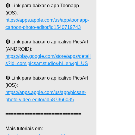
🔴 Link para baixar o app Toonapp 
(iOS): 
https://apps.apple.com/us/app/toonapp-
cartoon-photo-editor/id1540719743
🔴 Link para baixar o aplicativo PicsArt 
(ANDROID): 
https://play.google.com/store/apps/detail
s?id=com.picsart.studio&hl=en&gl=US
🔴 Link para baixar o aplicativo PicsArt 
(iOS): 
https://apps.apple.com/us/app/picsart-
photo-video-editor/id587366035
============================  
Mais tutoriais em: 