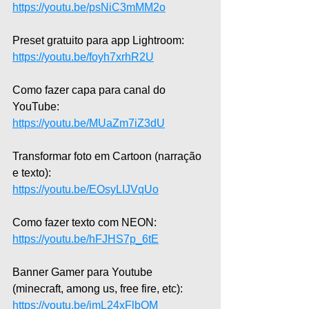
https://youtu.be/psNiC3mMM2o
Preset gratuito para app Lightroom:  
https://youtu.be/foyh7xrhR2U
Como fazer capa para canal do 
YouTube:  
https://youtu.be/MUaZm7iZ3dU
Transformar foto em Cartoon (narração 
e texto):  
https://youtu.be/EOsyLIJVqUo
Como fazer texto com NEON: 
https://youtu.be/hFJHS7p_6tE
Banner Gamer para Youtube 
(minecraft, among us, free fire, etc): 
https://youtu.be/jmL24xFlbQM