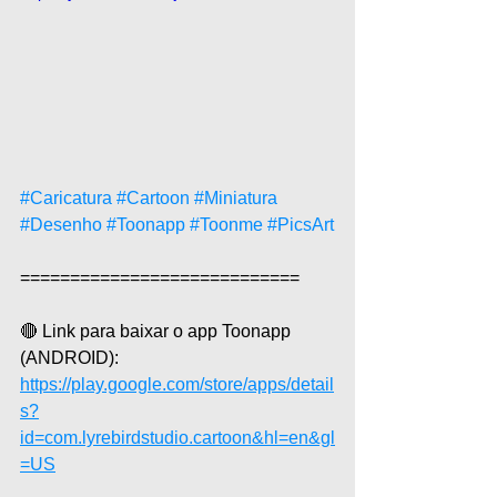
#Caricatura
#Cartoon
#Miniatura
#Desenho
#Toonapp
#Toonme
#PicsArt
============================
🔴 Link para baixar o app Toonapp 
(ANDROID): 
https://play.google.com/store/apps/detail
s?
id=com.lyrebirdstudio.cartoon&hl=en&gl
=US