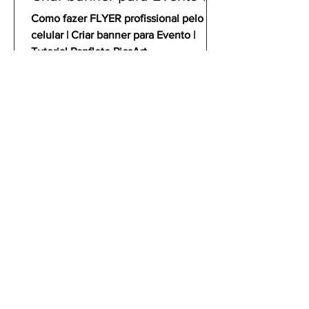
Tutorial Panfleto PicsArt
Como fazer FLYER profissional pelo
celular | Criar banner para Evento |
Tutorial Panfleto PicsArt
gustavoyabai
3 de out. de 2021