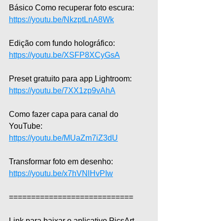
Básico Como recuperar foto escura: 
https://youtu.be/NkzptLnA8Wk
Edição com fundo holográfico: 
https://youtu.be/XSFP8XCyGsA
Preset gratuito para app Lightroom: 
https://youtu.be/7XX1zp9vAhA
Como fazer capa para canal do 
YouTube: 
https://youtu.be/MUaZm7iZ3dU
Transformar foto em desenho: 
https://youtu.be/x7hVNlHvPIw
============================
Link para baixar o aplicativo PicsArt 