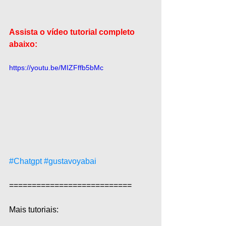
Assista o vídeo tutorial completo 
abaixo:
https://youtu.be/MIZFffb5bMc
#Chatgpt
#gustavoyabai
===========================  
Mais tutoriais:  