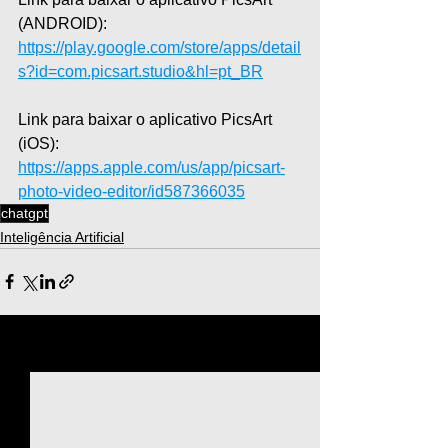
(ANDROID): 
https://play.google.com/store/apps/detail
s?id=com.picsart.studio&hl=pt_BR
Link para baixar o aplicativo PicsArt 
(iOS): 
https://apps.apple.com/us/app/picsart-
photo-video-editor/id587366035
chatgpt
Inteligência Artificial
Ver tudo
Posts recentes