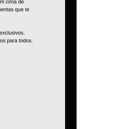
em cima de 
mentas que te 
xclusivos. 
tos para todos. 