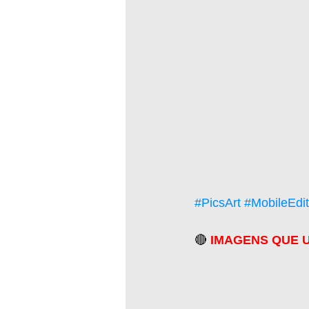
#PicsArt
#MobileEdit
🔴 
IMAGENS QUE U