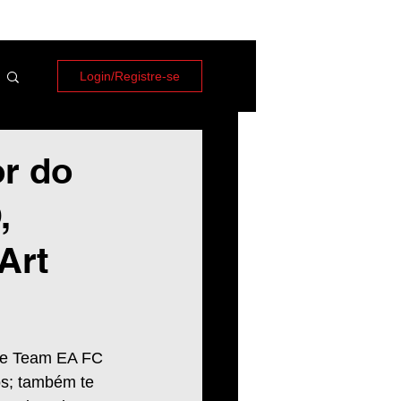
Login/Registre-se
r do
,
Art
ate Team EA FC 
s; também te 