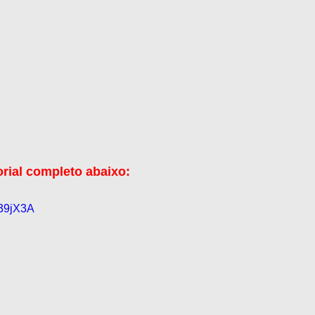
orial completo abaixo:
_39jX3A