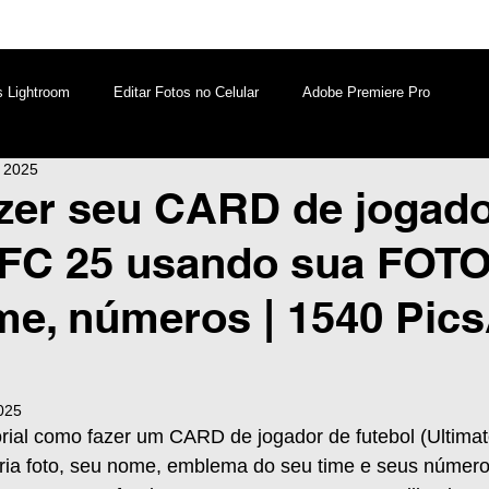
s Lightroom
Editar Fotos no Celular
Adobe Premiere Pro
e 2025
aques PicsArt
Lightroom PC
Marketing Digital
zer seu CARD de jogado
 FC 25 usando sua FOTO
atsApp
Windows
Edição de Vídeos no Celular
me, números | 1540 Pics
2025
torial como fazer um CARD de jogador de futebol (Ultim
ria foto, seu nome, emblema do seu time e seus número