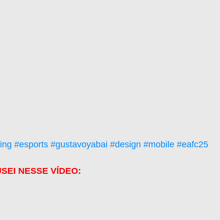
ing
#esports
#gustavoyabai
#design
#mobile
#eafc25
SEI NESSE VÍDEO: