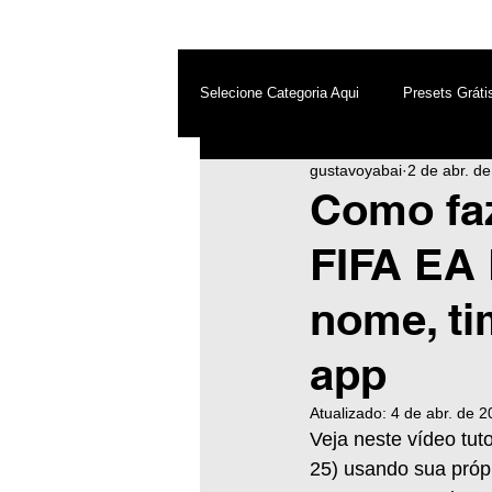
Selecione Categoria Aqui
Presets Gráti
gustavoyabai
2 de abr. d
After Effects
Android
Dest
Como fa
FIFA EA
Photoshop
Top PicsArt
Wh
nome, ti
Inteligência Artificial
app
Atualizado:
4 de abr. de 
Veja neste vídeo tu
25) usando sua próp