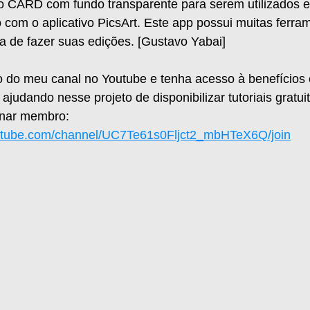
o CARD com fundo transparente para serem utilizados 
 com o aplicativo PicsArt. Este app possui muitas ferra
a de fazer suas edições. [Gustavo Yabai]
 do meu canal no Youtube e tenha acesso à benefícios e
judando nesse projeto de disponibilizar tutoriais gratui
rnar membro:
utube.com/channel/UC7Te61s0Fljct2_mbHTeX6Q/join