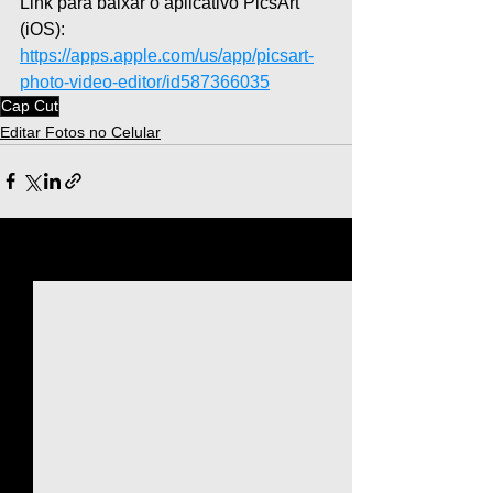
Link para baixar o aplicativo PicsArt 
(iOS): 
https://apps.apple.com/us/app/picsart-
photo-video-editor/id587366035
Cap Cut
Editar Fotos no Celular
Ver tudo
Posts recentes