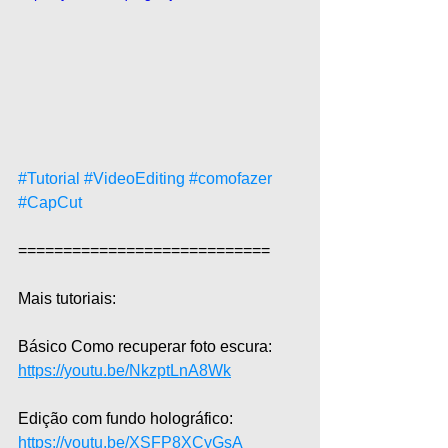
#Tutorial
#VideoEditing
#comofazer
#CapCut
============================  
Mais tutoriais:  
Básico Como recuperar foto escura: 
https://youtu.be/NkzptLnA8Wk
Edição com fundo holográfico: 
https://youtu.be/XSFP8XCyGsA