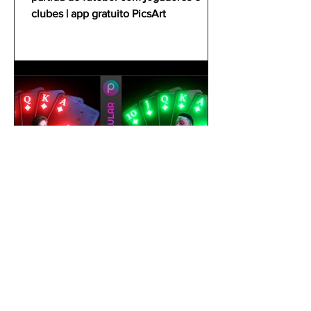
clubes | app gratuito PicsArt
gustavoyabai
1 de out. de 2021
Como editar foto no celular |
Tutorial PicsArt app gratuito