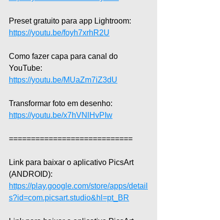
Preset gratuito para app Lightroom: 
https://youtu.be/foyh7xrhR2U
Como fazer capa para canal do 
YouTube: 
https://youtu.be/MUaZm7iZ3dU
Transformar foto em desenho: 
https://youtu.be/x7hVNlHvPIw
============================  
Link para baixar o aplicativo PicsArt 
(ANDROID): 
https://play.google.com/store/apps/detail
s?id=com.picsart.studio&hl=pt_BR