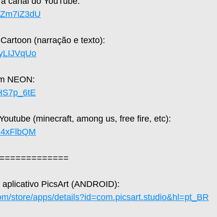
a canal do YouTube:  
UaZm7iZ3dU
Cartoon (narração e texto):  
syLIJVqUo
om NEON: 
JHS7p_6tE
utube (minecraft, among us, free fire, etc): 
L24xFlbQM
=============  
o aplicativo PicsArt (ANDROID):
com/store/apps/details?id=com.picsart.studio&hl=pt_BR