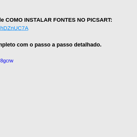
al de COMO INSTALAR FONTES NO PICSART:
uShDZnUC7A
mpleto com o passo a passo detalhado.
X8gcrw