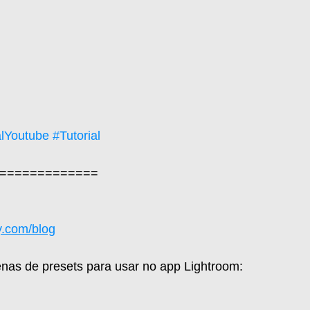
lYoutube
#Tutorial
=============  
y.com/blog
nas de presets para usar no app Lightroom: 