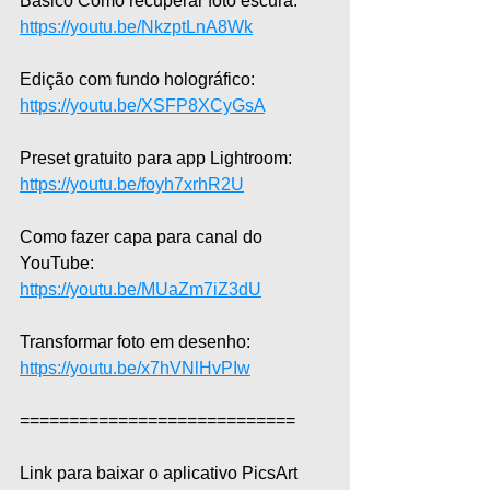
Básico Como recuperar foto escura: 
https://youtu.be/NkzptLnA8Wk
Edição com fundo holográfico: 
https://youtu.be/XSFP8XCyGsA
Preset gratuito para app Lightroom: 
https://youtu.be/foyh7xrhR2U
Como fazer capa para canal do 
YouTube: 
https://youtu.be/MUaZm7iZ3dU
Transformar foto em desenho: 
https://youtu.be/x7hVNlHvPIw
============================  
Link para baixar o aplicativo PicsArt 