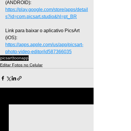
(ANDROID): 
https://play.google.com/store/apps/detail
s?id=com.picsart.studio&hl=pt_BR
Link para baixar o aplicativo PicsArt 
(iOS): 
https://apps.apple.com/us/app/picsart-
photo-video-editor/id587366035
picsart
toonapp
Editar Fotos no Celular
Ver tudo
Posts recentes