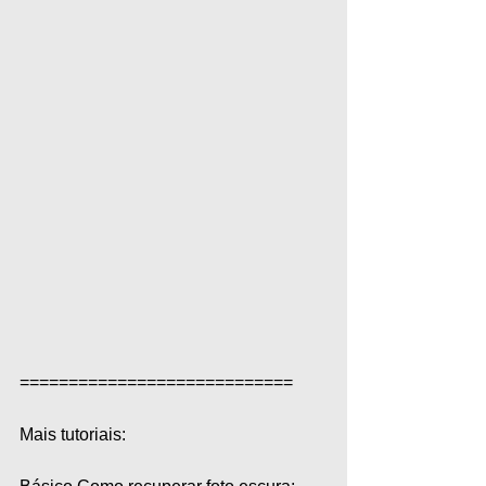
============================  
Mais tutoriais:  