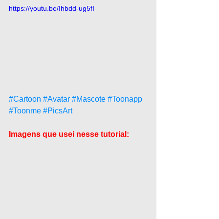
https://youtu.be/Ihbdd-ug5fI
#Cartoon
#Avatar
#Mascote
#Toonapp
#Toonme
#PicsArt
Imagens que usei nesse tutorial: