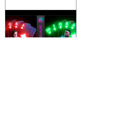
gustavoyabai
1 de out. de 2021
Como editar foto no celular |
Tutorial PicsArt app gratuito
| Efeito Baralho Neon &
Reflexo no chão
Como editar foto no celular | Tutorial