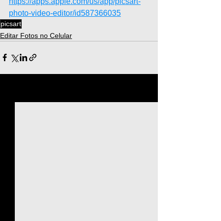
https://apps.apple.com/us/app/picsart-
photo-video-editor/id587366035
picsart
Editar Fotos no Celular
Ver tudo
Posts recentes