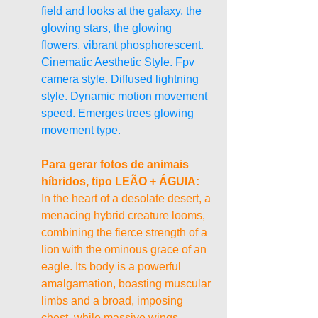
field and looks at the galaxy, the 
glowing stars, the glowing 
flowers, vibrant phosphorescent. 
Cinematic Aesthetic Style. Fpv 
camera style. Diffused lightning 
style. Dynamic motion movement 
speed. Emerges trees glowing 
movement type.
Para gerar fotos de animais 
híbridos, tipo LEÃO + ÁGUIA:
In the heart of a desolate desert, a 
menacing hybrid creature looms, 
combining the fierce strength of a 
lion with the ominous grace of an 
eagle. Its body is a powerful 
amalgamation, boasting muscular 
limbs and a broad, imposing 
chest, while massive wings 