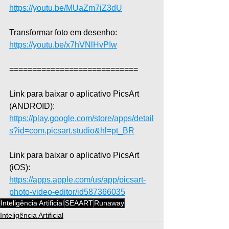
https://youtu.be/MUaZm7iZ3dU
Transformar foto em desenho: 
https://youtu.be/x7hVNlHvPIw
============================
Link para baixar o aplicativo PicsArt 
(ANDROID): 
https://play.google.com/store/apps/detail
s?id=com.picsart.studio&hl=pt_BR
Link para baixar o aplicativo PicsArt 
(iOS): 
https://apps.apple.com/us/app/picsart-
photo-video-editor/id587366035
Inteligência Artificial
SEAART
Runaway
Inteligência Artificial