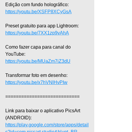
Edição com fundo holográfico: 
https://youtu.be/XSFP8XCyGsA
Preset gratuito para app Lightroom: 
https://youtu.be/7XX1zp9vAhA
Como fazer capa para canal do 
YouTube: 
https://youtu.be/MUaZm7iZ3dU
Transformar foto em desenho: 
https://youtu.be/x7hVNlHvPIw
============================
Link para baixar o aplicativo PicsArt 
(ANDROID): 
https://play.google.com/store/apps/detail
s?id=com.picsart.studio&hl=pt_BR