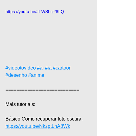
https://youtu.be/JTWSLcj28LQ
#videotovideo
#ai
#ia
#cartoon
#desenho
#anime
===========================  
Mais tutoriais:  
Básico Como recuperar foto escura: 
https://youtu.be/NkzptLnA8Wk