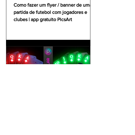
clubes | app gratuito PicsArt
Como fazer um flyer / banner de uma
partida de futebol com jogadores e
clubes | app gratuito PicsArt
gustavoyabai
1 de out. de 2021
Como editar foto no celular |