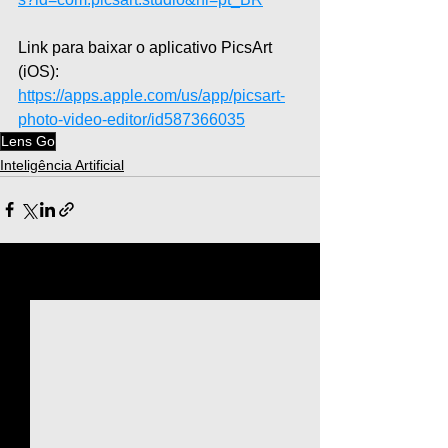
Link para baixar o aplicativo PicsArt 
(iOS): 
https://apps.apple.com/us/app/picsart-
photo-video-editor/id587366035
Lens Go
Inteligência Artificial
Ver tudo
Posts recentes