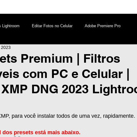
s Lightroom
Editar Fotos no Celular
Adobe Premiere Pro
e 2023
aques PicsArt
Lightroom PC
Marketing Digital
ets Premium | Filtros
eis com PC e Celular |
atsApp
Windows
Edição de Vídeos no Celular
 XMP DNG 2023 Lightr
XMP, para você instalar todos de uma vez, rapidamente.
 dos presets está mais abaixo. 