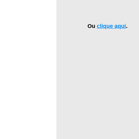
Ou 
clique aqui
.