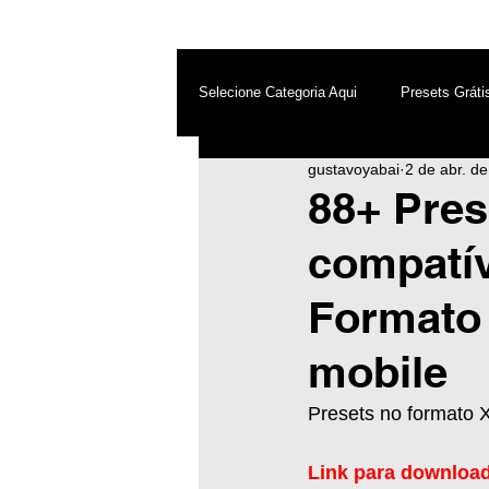
Selecione Categoria Aqui
Presets Gráti
gustavoyabai
2 de abr. d
After Effects
Android
Dest
88+ Pres
compatív
Photoshop
Top PicsArt
Wh
Formato
Inteligência Artificial
mobile
Presets no formato 
Link para download