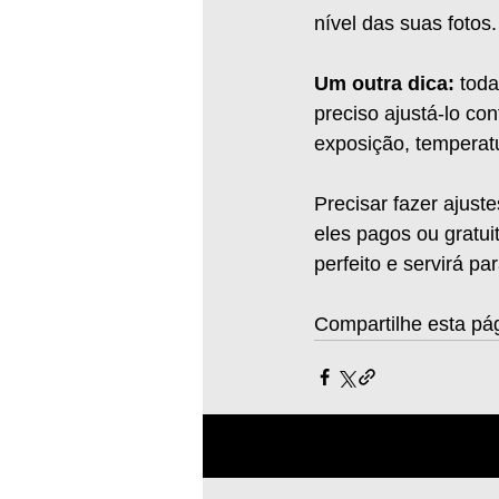
nível das suas fotos.
Um outra dica:
 tod
preciso ajustá-lo co
exposição, temperatu
Precisar fazer ajus
eles pagos ou gratui
perfeito e servirá pa
Compartilhe esta pá
Posts recentes