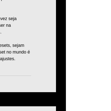
vez seja 
er na 
.
esets, sejam 
eset no mundo é 
ajustes. 
Ver tudo