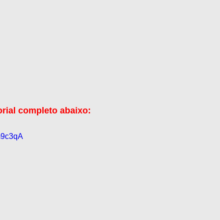
orial completo abaixo:
Vm9c3qA