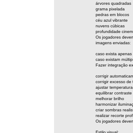
árvores quadradas
grama pixelada
pedras em blocos
céu azul vibrante
nuvens cúbicas
profundidade cinem
Os jogadores devem
imagens enviadas:
caso exista apenas 
caso existam múltipl
Fazer integração ex
corrigir automatic
corrigir excesso de
ajustar temperatura
equilibrar contraste
melhorar brilho
harmonizar ilumina
criar sombras realis
realizar recorte prof
Os jogadores devem
Estilo visual: