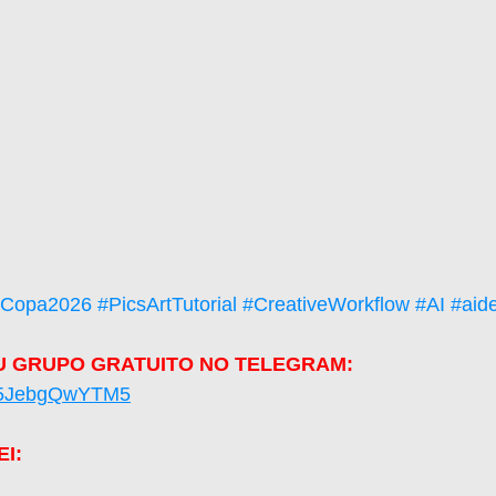
#Copa2026
#PicsArtTutorial
#CreativeWorkflow
#AI
#aid
U GRUPO GRATUITO NO TELEGRAM: 
Xm5JebgQwYTM5
I: