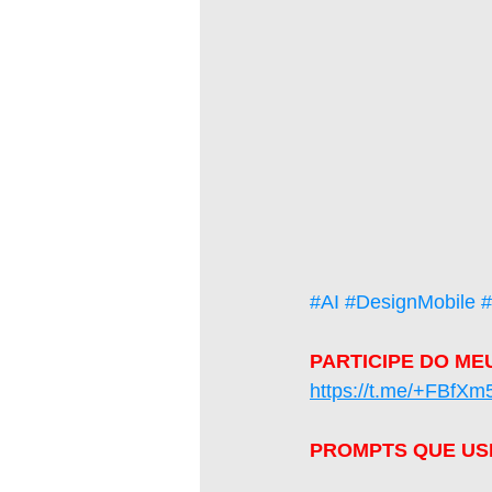
#AI
#DesignMobile
PARTICIPE DO ME
https://t.me/+FBf
PROMPTS QUE USE