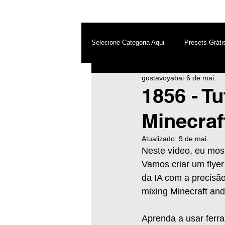
Selecione Categoria Aqui
Presets Gráti
gustavoyabai
6 de mai.
After Effects
Android
Dest
1856 - T
Minecraf
Photoshop
Top PicsArt
Wh
Atualizado:
9 de mai.
Neste vídeo, eu mostr
Inteligência Artificial
Vamos criar um flye
da IA com a precisão 
mixing Minecraft and
Aprenda a usar ferr