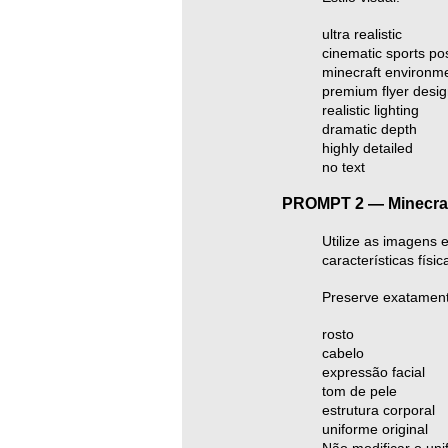
ultra realistic
cinematic sports po
minecraft environm
premium flyer desi
realistic lighting
dramatic depth
highly detailed
no text
PROMPT 2 — Minecraft
Utilize as imagens
características físic
Preserve exatament
rosto
cabelo
expressão facial
tom de pele
estrutura corporal
uniforme original
Não modificar o uni