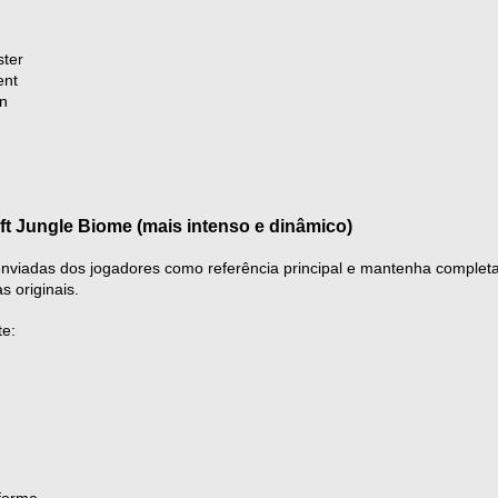
ster
ent
gn
 Jungle Biome (mais intenso e dinâmico)
 enviadas dos jogadores como referência principal e mantenha complet
as originais.
e:
forme.