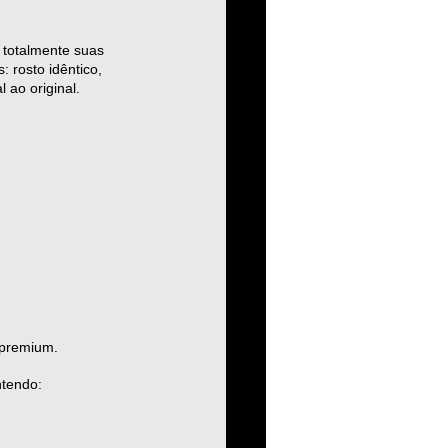
 totalmente suas 
 rosto idêntico, 
 ao original.
a premium.
ntendo: