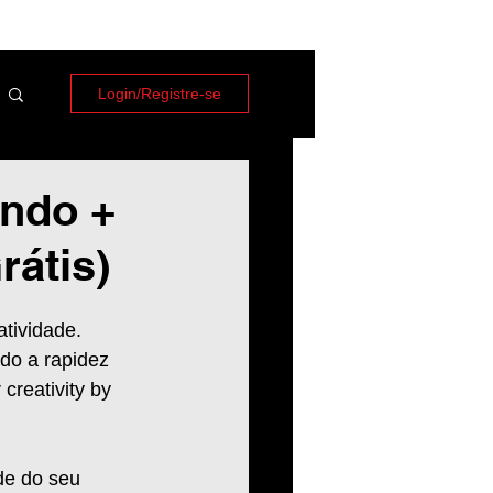
Login/Registre-se
undo +
rátis)
atividade. 
do a rapidez 
creativity by 
de do seu 