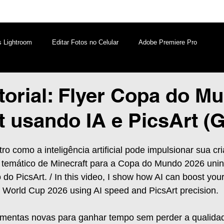
s Lightroom
Editar Fotos no Celular
Adobe Premiere Pro
aques PicsArt
Lightroom PC
Marketing Digital
utorial: Flyer Copa do M
t usando IA e PicsArt (G
atsApp
Windows
Edição de Vídeos no Celular
o como a inteligência artificial pode impulsionar sua cri
r temático de Minecraft para a Copa do Mundo 2026 unin
do PicsArt. / In this video, I show how AI can boost your 
 World Cup 2026 using AI speed and PicsArt precision.
amentas novas para ganhar tempo sem perder a qualida