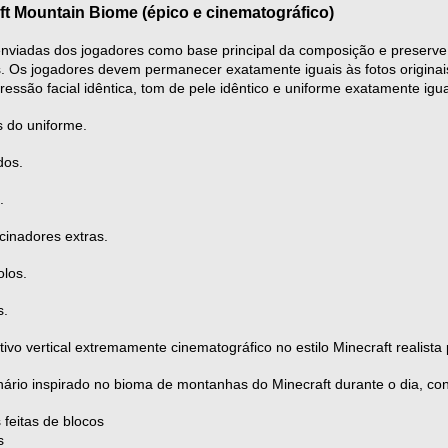
 Mountain Biome (épico e cinematográfico)
enviadas dos jogadores como base principal da composição e preserve
is. Os jogadores devem permanecer exatamente iguais às fotos originais:
ressão facial idêntica, tom de pele idêntico e uniforme exatamente igual
s do uniforme.
dos.
.
cinadores extras.
olos.
s.
rtivo vertical extremamente cinematográfico no estilo Minecraft realist
ário inspirado no bioma de montanhas do Minecraft durante o dia, co
feitas de blocos
s