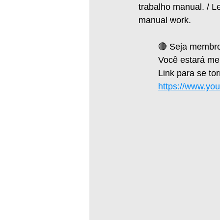
trabalho manual. / Le
manual work.
🔴 Seja membro
Você estará me a
Link para se to
https://www.yo