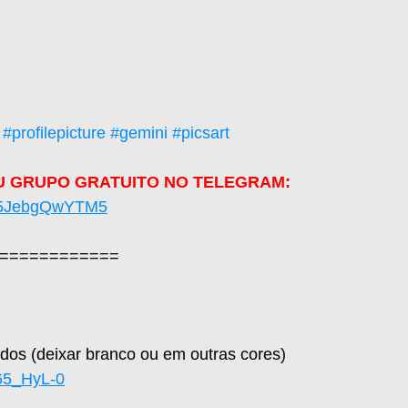
#profilepicture
#gemini
#picsart
U GRUPO GRATUITO NO TELEGRAM: 
Xm5JebgQwYTM5
============  
dos (deixar branco ou em outras cores)
P65_HyL-0