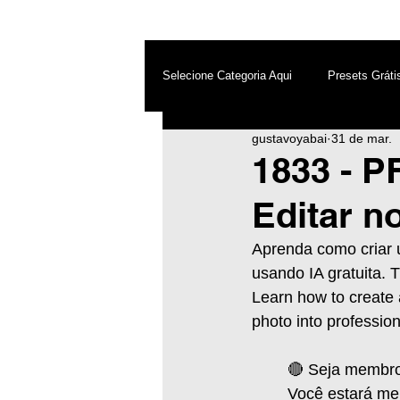
Selecione Categoria Aqui
Presets Gráti
gustavoyabai
31 de mar.
After Effects
Android
Dest
1833 - P
Editar n
Photoshop
Top PicsArt
Wh
Aprenda como criar u
usando IA gratuita. T
Inteligência Artificial
Learn how to create a
photo into profession
🔴 Seja membro
Você estará me a