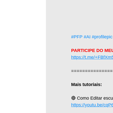
#PFP
#AI
#profilepic
PARTICIPE DO ME
https://t.me/+FBf
===============
Mais tutoriais: 
🔴 Como Editar escu
https://youtu.be/cq