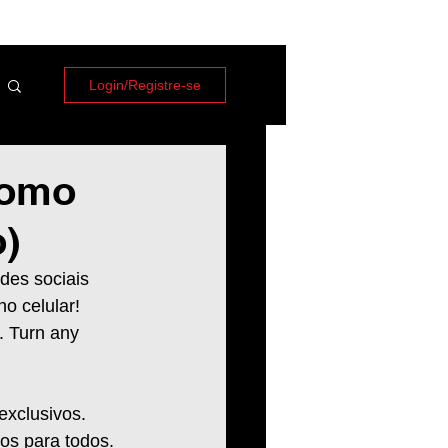
Login/Registre-se
Como
o)
des sociais 
o celular! 
. Turn any 
xclusivos. 
tos para todos. 