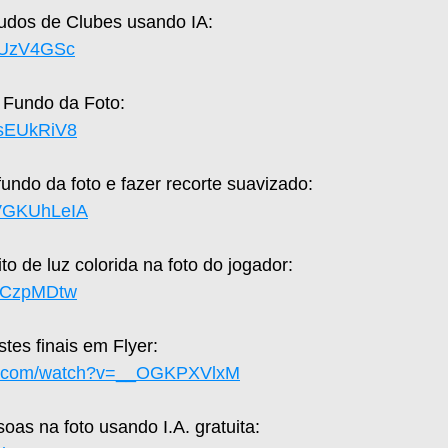
udos de Clubes usando IA:
blUzV4GSc
Fundo da Foto:
SsEUkRiV8
ndo da foto e fazer recorte suavizado:
GVGKUhLeIA
to de luz colorida na foto do jogador:
NgCzpMDtw
tes finais em Flyer:
be.com/watch?v=__OGKPXVlxM
as na foto usando I.A. gratuita: 