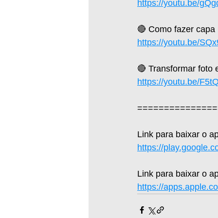
https://youtu.be/g
🔴 Como fazer capa 
https://youtu.be/S
🔴 Transformar foto
https://youtu.be/F5
===============
Link para baixar o a
https://play.google.
Link para baixar o ap
https://apps.apple.c