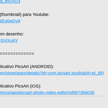
QgdLJRcHO4
(thumbnail) para Youtube: 
Qx9Eq0wDy8
 em desenho: 
tQSVjXu8Y
=============
plicativo PicsArt (ANDROID): 
com/store/apps/details?id=com.picsart.studio&hl=pt_BR
licativo PicsArt (iOS): 
om/us/app/picsart-photo-video-editor/id587366035