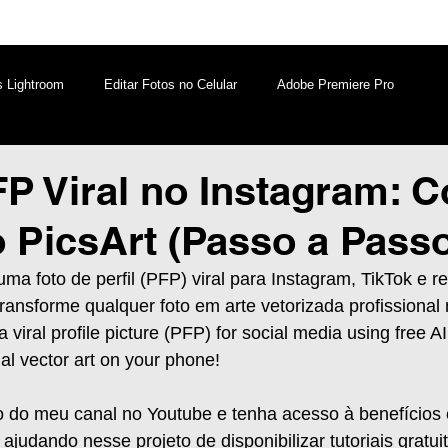
s Lightroom
Editar Fotos no Celular
Adobe Premiere Pro
aques PicsArt
Lightroom PC
Marketing Digital
FP Viral no Instagram: 
o PicsArt (Passo a Pass
atsApp
Windows
Edição de Vídeos no Celular
ma foto de perfil (PFP) viral para Instagram, TikTok e re
ransforme qualquer foto em arte vetorizada profissional n
 viral profile picture (PFP) for social media using free AI
al vector art on your phone!
 do meu canal no Youtube e tenha acesso à benefícios e
judando nesse projeto de disponibilizar tutoriais gratui