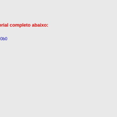
orial completo abaixo:
aC0b0