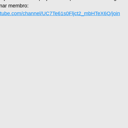
rnar membro:
utube.com/channel/UC7Te61s0Fljct2_mbHTeX6Q/join