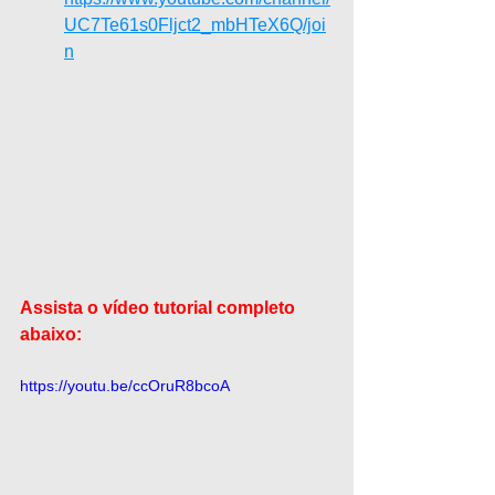
UC7Te61s0Fljct2_mbHTeX6Q/joi
n
Assista o vídeo tutorial completo 
abaixo:
https://youtu.be/ccOruR8bcoA