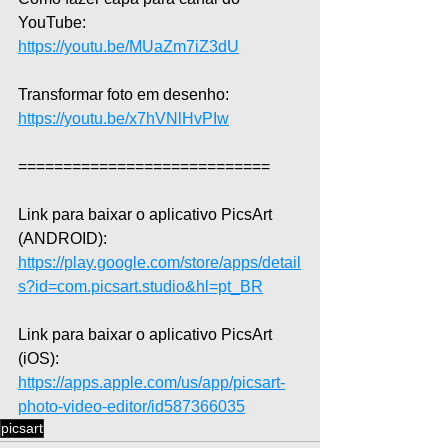
YouTube: 
https://youtu.be/MUaZm7iZ3dU
Transformar foto em desenho: 
https://youtu.be/x7hVNlHvPIw
============================
Link para baixar o aplicativo PicsArt 
(ANDROID): 
https://play.google.com/store/apps/detail
s?id=com.picsart.studio&hl=pt_BR
Link para baixar o aplicativo PicsArt 
(iOS): 
https://apps.apple.com/us/app/picsart-
photo-video-editor/id587366035
picsart