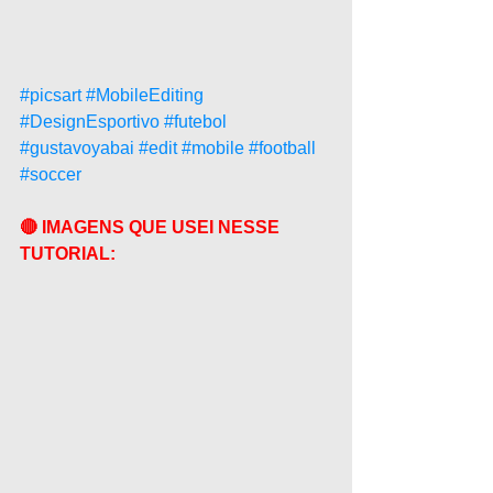
#picsart
#MobileEditing
#DesignEsportivo
#futebol
#gustavoyabai
#edit
#mobile
#football
#soccer
🔴 IMAGENS QUE USEI NESSE 
TUTORIAL: